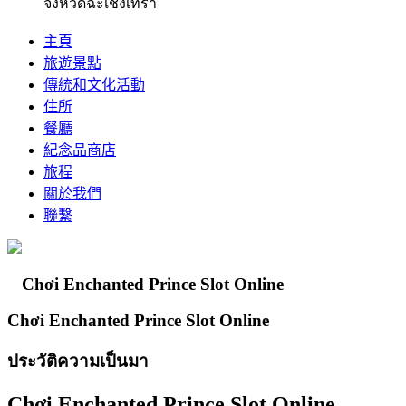
จังหวัดฉะเชิงเทรา
主頁
旅遊景點
傳統和文化活動
住所
餐廳
紀念品商店
旅程
關於我們
聯繫
Chơi Enchanted Prince Slot Online
Chơi Enchanted Prince Slot Online
ประวัติความเป็นมา
Chơi Enchanted Prince Slot Online