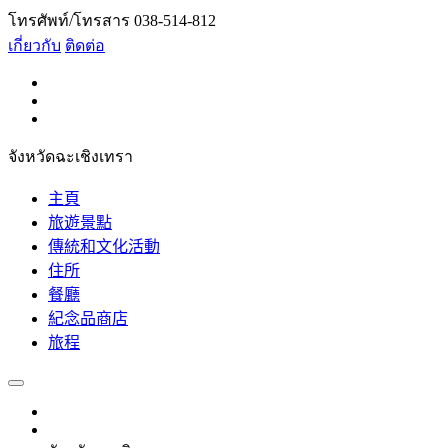
โทรศัพท์/โทรสาร 038-514-812
เกี่ยวกับ
ติดต่อ
จังหวัดฉะเชิงเทรา
主頁
旅遊景點
傳統和文化活動
住所
餐廳
紀念品商店
旅程