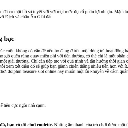
e đã có một hồ sơ tuyệt vời với một mức độ cổ phần lợi nhuận. Mặc dù
 vô Địch và châu Âu Giải đấu.
g bạc
các cuộn không có vấn đề nếu họ đang ở trên một dòng trả hoạt động ha
 giờ quên rằng quay miễn phí với tiền thưởng có thể chỉ là một phần củ
 một giải thưởng. Chỉ cần tiếp tục với quá trình và tận hưởng thời gian
g tôi xem xét điều đó sẽ giúp bạn giành chiến thắng nhiều tiền hơn với 
 chơi dolphin treasure slot online hay muốn một lời khuyên về cách quản 
ể tiêu cực ngôi nhà cạnh.
đá, bạn có tới chơi roulette.
Những âm thanh của trò chơi được một th