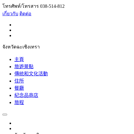
โทรศัพท์/โทรสาร 038-514-812
เกี่ยวกับ
ติดต่อ
จังหวัดฉะเชิงเทรา
主頁
旅遊景點
傳統和文化活動
住所
餐廳
紀念品商店
旅程