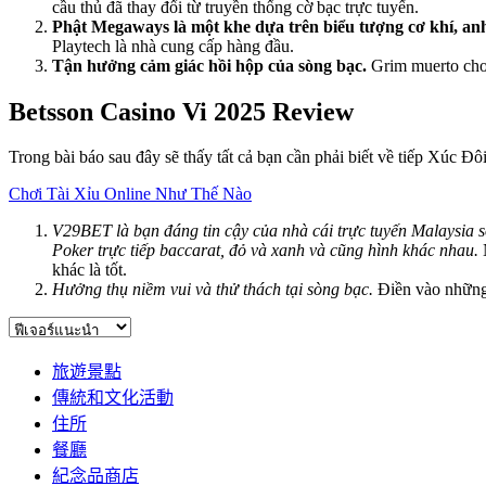
cầu thủ đã thay đổi từ truyền thống cờ bạc trực tuyến.
Phật Megaways là một khe dựa trên biểu tượng cơ khí, anh
Playtech là nhà cung cấp hàng đầu.
Tận hưởng cảm giác hồi hộp của sòng bạc.
Grim muerto chơi
Betsson Casino Vi 2025 Review
Trong bài báo sau đây sẽ thấy tất cả bạn cần phải biết về tiếp Xúc Đ
Chơi Tài Xỉu Online Như Thế Nào
V29BET là bạn đáng tin cậy của nhà cái trực tuyến Malaysia s
Poker trực tiếp baccarat, đỏ và xanh và cũng hình khác nhau.
khác là tốt.
Hưởng thụ niềm vui và thử thách tại sòng bạc.
Điền vào những 
旅遊景點
傳統和文化活動
住所
餐廳
紀念品商店