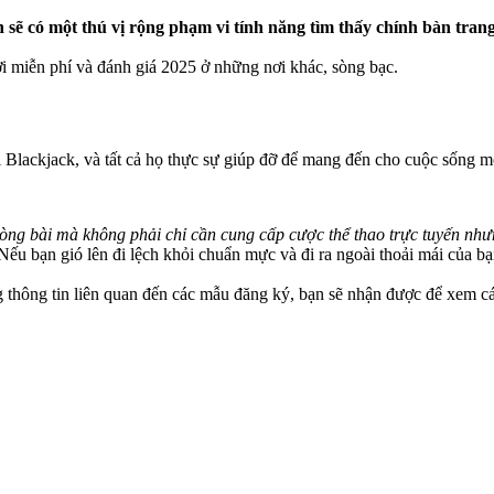
 sẽ có một thú vị rộng phạm vi tính năng tìm thấy chính bàn tran
 miễn phí và đánh giá 2025 ở những nơi khác, sòng bạc.
ôi Blackjack, và tất cả họ thực sự giúp đỡ để mang đến cho cuộc sống 
òng bài mà không phải chỉ cần cung cấp cược thể thao trực tuyến nhưng
Nếu bạn gió lên đi lệch khỏi chuẩn mực và đi ra ngoài thoải mái của b
thông tin liên quan đến các mẫu đăng ký, bạn sẽ nhận được để xem các