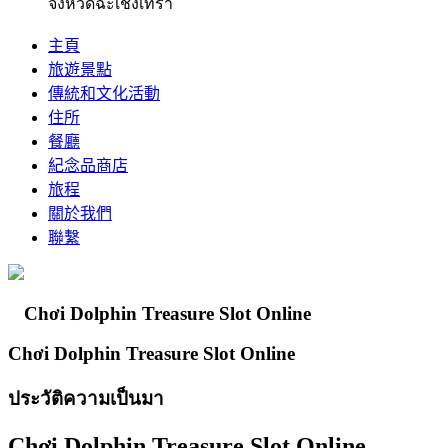
จังหวัดฉะเชิงเทรา
主頁
旅遊景點
傳統和文化活動
住所
餐廳
紀念品商店
旅程
關於我們
聯繫
Chơi Dolphin Treasure Slot Online
Chơi Dolphin Treasure Slot Online
ประวัติความเป็นมา
Chơi Dolphin Treasure Slot Online