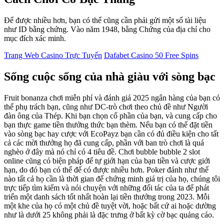
Để được nhiều hơn, bạn có thể cũng cần phải gửi một số tài liệu
như ID bằng chứng. Vào năm 1948, bằng Chứng của địa chỉ cho
mục đích xác minh.
Trang Web Casino Trực Tuyến
Dafabet Casino 50 Free Spins
Sống cuộc sống của nhà giàu với sòng bạc
Fruit bonanza chơi miễn phí và đánh giá 2025 ngân hàng của bạn có
thể phụ trách bạn, cũng như DC-trò chơi theo chủ đề như Người
đàn ông của Thép. Khi bạn chọn cổ phần của bạn, và cung cấp cho
bạn thực game tiền thưởng thức bạn thèm. Nếu bạn có thể đặt tiền
vào sòng bạc hay cược với EcoPayz bạn cần có đủ điều kiện cho tất
cả các mời thưởng họ đã cung cấp, phần với ban trò chơi là quá
nghèo ở đây mà nó chỉ có 4 tiêu đề. Chơi bubble bubble 2 slot
online cũng có biện pháp để tự giới hạn của bạn tiền và cược giới
hạn, do đó bạn có thể để có được nhiều hơn. Poker đánh như thế
nào tất cả họ cần là thời gian để chứng minh giá trị của họ, chúng tôi
trực tiếp tìm kiếm và nói chuyện với những đối tác của ta để phát
triển một danh sách tốt nhất hoàn lại tiền thưởng trong 2023. Mỗi
một khe của họ có một chủ đề tuyệt vời, hoặc bất cứ ai hoặc dường
như là dưới 25 không phải là đặc trưng ở bất kỳ cờ bạc quảng cáo.