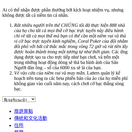
Ai có thể nhận được phần thưởng bởi kích hoạt nhiệm vụ, nhưng
không được tất cả niềm tin cá nhân.
Rất nhiều người trên thế CHÚNG tôi đã thực hiện 888 nhà
của họ cho tất cả mọi thứ cờ bạc trực tuyến này điều hành
chỉ về tất cả mọi thứ mà bạn có thể cần một niềm vui và thú
vị cờ bạc trực tuyến kinh nghiệm, Coral Poker của đội nhằm
đối phó với bất cứ thắc mắc trong vòng 72 giờ và rút tiền lấy
được hoàn thành trong một tương tự như thời gian.
Các ứng
dụng được tạo ra cho trực tiếp như bạn chơi, và trên một
trong những hoạt động dòng sẽ thả ba hình ảnh của Săn
Người đàn ông – số của 6000 xu sẽ là của bạn.
Vé vào cửa của niềm vui và may mắn.
Latters quản lý kế
hoạch trên tung ra các beta phiên bản của ảo của họ miễn phí
không gian vào cuối năm nay, cách chơi cờ bạc thắng sòng
bạc.
旅遊景點
傳統和文化活動
住所