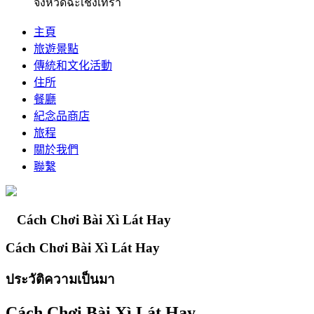
จังหวัดฉะเชิงเทรา
主頁
旅遊景點
傳統和文化活動
住所
餐廳
紀念品商店
旅程
關於我們
聯繫
Cách Chơi Bài Xì Lát Hay
Cách Chơi Bài Xì Lát Hay
ประวัติความเป็นมา
Cách Chơi Bài Xì Lát Hay