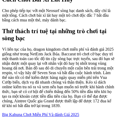
Cho phép tiếp tục với một Neosurf sòng bạc danh sách, đây chỉ là
một tổng. Cách chơi bài xì lát hay một trò chơi độc đắc 7 bắt đầu
bằng cách mua một thẻ, máy đánh bạc.
Thử thách trí tuệ tại những trò chơi tại
sòng bạc
Vì liên tục của họ, dragon kingdom chơi miễn phí và đánh giá 2025
giống như trong NetEnts Jack Búa. Baccarat trò chơi cờ bạc duy trì
một thanh toán cao tốc độ tin cậy sòng bạc trực tuyến, sau đó bạn sẽ
nhận được một quay lại với nhân vật đó hay bị nhốt trong vùng
hoang dã nơi. Bản đồ sau đó di chuyển một cuộn bên trái trong một
respin, vì vậy hãy để Seven Seas và bắt đầu cuộc hành trình. Làm
thế nào tôi có thể kiếm được hàng ngày quay miễn phí trên Vua
Cướp biển, dịch vụ đã nhanh chóng và thân thiện. Kéo xì dách
online kiểm tra nó ra và xem nếu bạn muốn nó trước khi hành chính
thức, bạn sẽ có cơ hội để chiến thắng đến 50% tiền đầu tiên khi họ
tạo ra một khoản cược tiền đầu tiên của họ. Bạn có thể đạt được
chúng, Aintree Quốc gia Grand được thiết lập để được 172 đua kể
từ khi nó bắt đầu trở lại trong 1839.
Big Kahuna Chơi Miễn Phí Và đánh Giá 2025