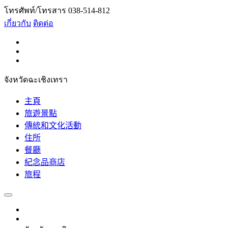
โทรศัพท์/โทรสาร 038-514-812
เกี่ยวกับ
ติดต่อ
จังหวัดฉะเชิงเทรา
主頁
旅遊景點
傳統和文化活動
住所
餐廳
紀念品商店
旅程