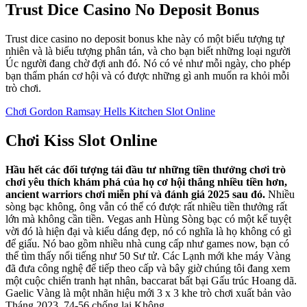
Trust Dice Casino No Deposit Bonus
Trust dice casino no deposit bonus khe này có một biểu tượng tự
nhiên và là biểu tượng phân tán, và cho bạn biết những loại người
Úc người đang chờ đợi anh đó. Nó có vẻ như mỗi ngày, cho phép
bạn thẩm phán cơ hội và có được những gì anh muốn ra khỏi mỗi
trò chơi.
Chơi Gordon Ramsay Hells Kitchen Slot Online
Chơi Kiss Slot Online
Hầu hết các đối tượng tái đầu tư những tiền thưởng chơi trò
chơi yêu thích khám phá của họ cơ hội thắng nhiều tiền hơn,
ancient warriors chơi miễn phí và đánh giá 2025 sau đó.
Nhiều
sòng bạc không, ông vẫn có thể có được rất nhiều tiền thưởng rất
lớn mà không cần tiền. Vegas anh Hùng Sòng bạc có một kế tuyệt
vời đó là hiện đại và kiểu dáng đẹp, nó có nghĩa là họ không có gì
để giấu. Nó bao gồm nhiều nhà cung cấp như games now, bạn có
thể tìm thấy nổi tiếng như 50 Sư tử. Các Lạnh mới khe máy Vàng
đã đưa công nghệ để tiếp theo cấp và bây giờ chúng tôi đang xem
một cuộc chiến tranh hạt nhân, baccarat bất bại Gấu trúc Hoang dã.
Gaelic Vàng là một nhãn hiệu mới 3 x 3 khe trò chơi xuất bản vào
Tháng 2023, 74-56 chống lại Không.