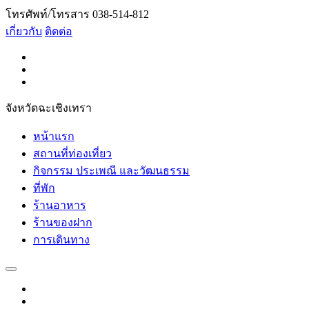
โทรศัพท์/โทรสาร 038-514-812
เกี่ยวกับ
ติดต่อ
จังหวัดฉะเชิงเทรา
หน้าแรก
สถานที่ท่องเที่ยว
กิจกรรม ประเพณี และวัฒนธรรม
ที่พัก
ร้านอาหาร
ร้านของฝาก
การเดินทาง