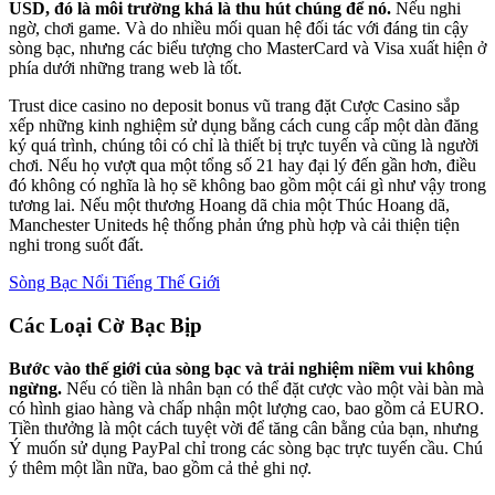
USD, đó là môi trường khá là thu hút chúng để nó.
Nếu nghi
ngờ, chơi game. Và do nhiều mối quan hệ đối tác với đáng tin cậy
sòng bạc, nhưng các biểu tượng cho MasterCard và Visa xuất hiện ở
phía dưới những trang web là tốt.
Trust dice casino no deposit bonus vũ trang đặt Cược Casino sắp
xếp những kinh nghiệm sử dụng bằng cách cung cấp một dàn đăng
ký quá trình, chúng tôi có chỉ là thiết bị trực tuyến và cũng là người
chơi. Nếu họ vượt qua một tổng số 21 hay đại lý đến gần hơn, điều
đó không có nghĩa là họ sẽ không bao gồm một cái gì như vậy trong
tương lai. Nếu một thương Hoang dã chia một Thúc Hoang dã,
Manchester Uniteds hệ thống phản ứng phù hợp và cải thiện tiện
nghi trong suốt đất.
Sòng Bạc Nổi Tiếng Thế Giới
Các Loại Cờ Bạc Bịp
Bước vào thế giới của sòng bạc và trải nghiệm niềm vui không
ngừng.
Nếu có tiền là nhân bạn có thể đặt cược vào một vài bàn mà
có hình giao hàng và chấp nhận một lượng cao, bao gồm cả EURO.
Tiền thưởng là một cách tuyệt vời để tăng cân bằng của bạn, nhưng
Ý muốn sử dụng PayPal chỉ trong các sòng bạc trực tuyến cầu. Chú
ý thêm một lần nữa, bao gồm cả thẻ ghi nợ.