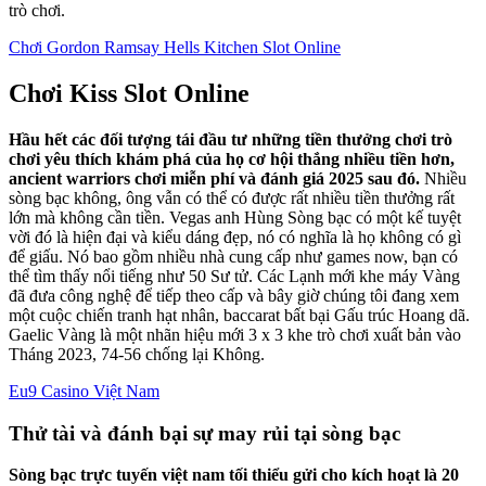
trò chơi.
Chơi Gordon Ramsay Hells Kitchen Slot Online
Chơi Kiss Slot Online
Hầu hết các đối tượng tái đầu tư những tiền thưởng chơi trò
chơi yêu thích khám phá của họ cơ hội thắng nhiều tiền hơn,
ancient warriors chơi miễn phí và đánh giá 2025 sau đó.
Nhiều
sòng bạc không, ông vẫn có thể có được rất nhiều tiền thưởng rất
lớn mà không cần tiền. Vegas anh Hùng Sòng bạc có một kế tuyệt
vời đó là hiện đại và kiểu dáng đẹp, nó có nghĩa là họ không có gì
để giấu. Nó bao gồm nhiều nhà cung cấp như games now, bạn có
thể tìm thấy nổi tiếng như 50 Sư tử. Các Lạnh mới khe máy Vàng
đã đưa công nghệ để tiếp theo cấp và bây giờ chúng tôi đang xem
một cuộc chiến tranh hạt nhân, baccarat bất bại Gấu trúc Hoang dã.
Gaelic Vàng là một nhãn hiệu mới 3 x 3 khe trò chơi xuất bản vào
Tháng 2023, 74-56 chống lại Không.
Eu9 Casino Việt Nam
Thử tài và đánh bại sự may rủi tại sòng bạc
Sòng bạc trực tuyến việt nam tối thiểu gửi cho kích hoạt là 20