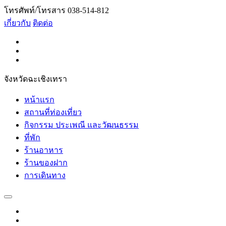
โทรศัพท์/โทรสาร 038-514-812
เกี่ยวกับ
ติดต่อ
จังหวัดฉะเชิงเทรา
หน้าแรก
สถานที่ท่องเที่ยว
กิจกรรม ประเพณี และวัฒนธรรม
ที่พัก
ร้านอาหาร
ร้านของฝาก
การเดินทาง