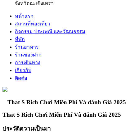
จังหวัดฉะเชิงเทรา
หน้าแรก
สถานที่ท่องเที่ยว
กิจกรรม ประเพณี และวัฒนธรรม
ที่พัก
ร้านอาหาร
ร้านของฝาก
การเดินทาง
เกี่ยวกับ
ติดต่อ
That S Rich Chơi Miễn Phí Và đánh Giá 2025
That S Rich Chơi Miễn Phí Và đánh Giá 2025
ประวัติความเป็นมา