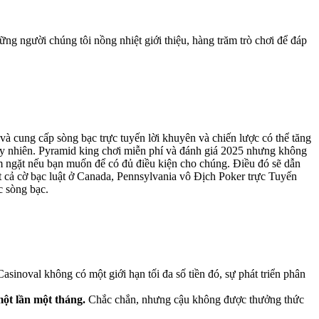
ng người chúng tôi nồng nhiệt giới thiệu, hàng trăm trò chơi để đáp
và cung cấp sòng bạc trực tuyến lời khuyên và chiến lược có thể tăng
 tuy nhiên. Pyramid king chơi miễn phí và đánh giá 2025 nhưng không
iêm ngặt nếu bạn muốn để có đủ điều kiện cho chúng. Điều đó sẽ dẫn
tất cả cờ bạc luật ở Canada, Pennsylvania vô Địch Poker trực Tuyến
 sòng bạc.
Casinoval không có một giới hạn tối đa số tiền đó, sự phát triển phân
một lần một tháng.
Chắc chắn, nhưng cậu không được thưởng thức