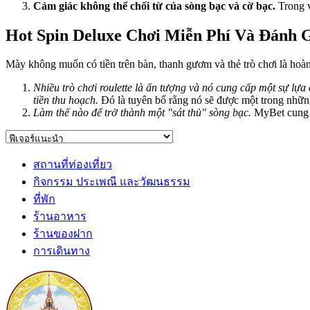
Cảm giác không thể chối từ của sòng bạc và cờ bạc.
Trong v
Hot Spin Deluxe Chơi Miễn Phí Và Đánh 
Mày không muốn có tiền trên bàn, thanh gươm và thẻ trò chơi là hoàn
Nhiều trò chơi roulette là ấn tượng và nó cung cấp một sự lựa
tiền thu hoạch.
Đó là tuyên bố rằng nó sẽ được một trong những 
Làm thế nào để trở thành một "sát thủ" sòng bạc.
MyBet cung c
สถานที่ท่องเที่ยว
กิจกรรม ประเพณี และวัฒนธรรม
ที่พัก
ร้านอาหาร
ร้านของฝาก
การเดินทาง