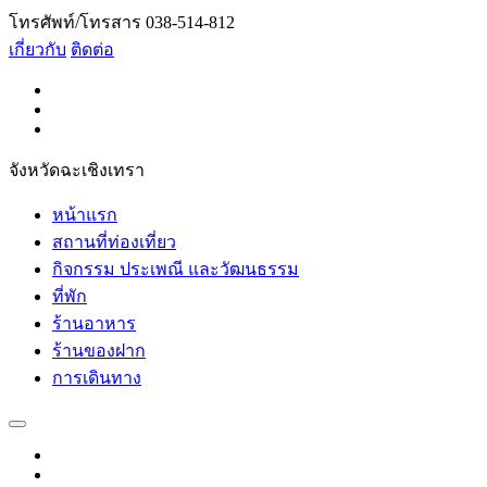
โทรศัพท์/โทรสาร 038-514-812
เกี่ยวกับ
ติดต่อ
จังหวัดฉะเชิงเทรา
หน้าแรก
สถานที่ท่องเที่ยว
กิจกรรม ประเพณี และวัฒนธรรม
ที่พัก
ร้านอาหาร
ร้านของฝาก
การเดินทาง