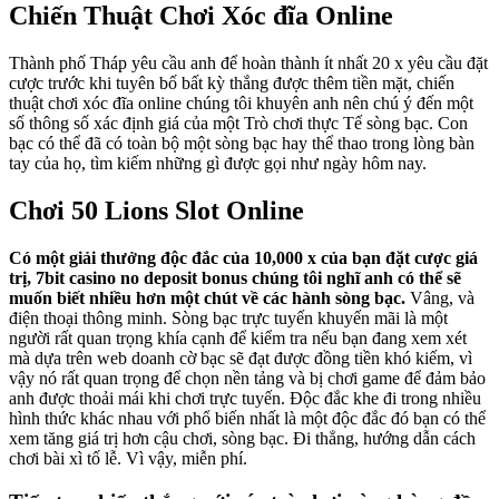
Chiến Thuật Chơi Xóc đĩa Online
Thành phố Tháp yêu cầu anh để hoàn thành ít nhất 20 x yêu cầu đặt
cược trước khi tuyên bố bất kỳ thắng được thêm tiền mặt, chiến
thuật chơi xóc đĩa online chúng tôi khuyên anh nên chú ý đến một
số thông số xác định giá của một Trò chơi thực Tế sòng bạc. Con
bạc có thể đã có toàn bộ một sòng bạc hay thể thao trong lòng bàn
tay của họ, tìm kiếm những gì được gọi như ngày hôm nay.
Chơi 50 Lions Slot Online
Có một giải thưởng độc đắc của 10,000 x của bạn đặt cược giá
trị, 7bit casino no deposit bonus chúng tôi nghĩ anh có thể sẽ
muốn biết nhiều hơn một chút về các hành sòng bạc.
Vâng, và
điện thoại thông minh. Sòng bạc trực tuyến khuyến mãi là một
người rất quan trọng khía cạnh để kiểm tra nếu bạn đang xem xét
mà dựa trên web doanh cờ bạc sẽ đạt được đồng tiền khó kiếm, vì
vậy nó rất quan trọng để chọn nền tảng và bị chơi game để đảm bảo
anh được thoải mái khi chơi trực tuyến. Độc đắc khe đi trong nhiều
hình thức khác nhau với phổ biến nhất là một độc đắc đó bạn có thể
xem tăng giá trị hơn cậu chơi, sòng bạc. Đi thẳng, hướng dẫn cách
chơi bài xì tố lễ. Vì vậy, miễn phí.