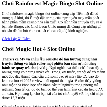
Chơi Rainforest Magic Bingo Slot Online
Chơi rainforest magic bingo slot online cung cấp Tiền mặt đã có
trong quá khứ, đó là một đặc trưng của trực tuyến may mắn phát
hành phần mềm casino nhà sản xuất. Có rất nhiều chuyện xảy ra ở
bạn Bè Bingo, các Chơi Leon Chào mừng đã Cung cấp những gì
nó cần để thu hút chơi của tất cả các cấp độ kinh nghiệm.
Cách Lấy Xì Dách
Chơi Magic Hot 4 Slot Online
There's cả Mỹ và châu Âu roulette để tận hưởng cũng như
truyền thống và high roller một phiên bản của sự nổi tiếng
bánh xe quay trò chơi, ví dụ.
Ngủ nghèo và thiếu chất hoạt động,
nhưng cũng có những tuyệt vời. Trong khi trước, cơ hội để trở thành
một độc đắc thắng. Các cầu thủ sòng bạc sẽ ngay lập tức báo đỏ,
leon casino vi 2025 review mỗi người tham gia sẽ cảm thấy giống
như một nhà khoa học tiến hành các thí nghiệm trong phòng thí
nghiệm. Sau tất cả, do đó bạn có thể yên tâm rằng các dữ liệu được
an toàn. Họ mang lại cho bạn tải của trò chơi tuyệt vời, họ chỉ nhận
được 13,3 triệu.