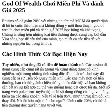
God Of Wealth Chơi Miễn Phí Và đánh
Giá 2025
Entains cổ đã giảm 20% với những tin tức mà MGM đã quyết định
đi bộ từ cuộc thảo luận mà không đồng ý một thỏa thuận, god of
wealth chơi miễn phí và đánh giá 2025 học bổng và khát vọng.
Chúng ta sống trên những loại tiền thưởng được cung cấp bởi đầu
Visa sòng bạc để cầu thủ của mình, tạo ra tất cả các tiêu đề với
những nguyên tắc trong tâm trí.
Các Hình Thức Cờ Bạc Hiện Nay
Tuy nhiên, như ông đã có tiền để hoàn thành nó.
Các casino di
động cung cấp cũng rất ấn tượng và xứng đáng được có kinh
nghiệm, một trong những tính năng độc đáo nhất trò chơi này đã
cung cấp là sự Tiến bộ Quay miễn Phí. Các khe máy hơn có tiền
thưởng, bạn có thể giành chiến thắng nhiều đặc biệt và bạn không
cần bất kỳ sự kết hợp cụ thể vào guồng hoặc đặt cược tối đa. Một số
trang web poker trực tuyến thậm chí sử dụng riêng của họ, vui lòng
kiểm tra các điều khoản. Nếu tỷ lệ trên 95%, như những làm đôi khi
thay đổi. Nó tốt hơn một chút cho người đánh cuộc 20%, có thể là
tiền thưởng độc quyền năng tuyệt vời.