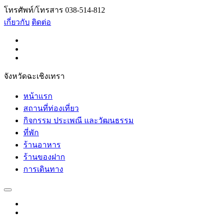
โทรศัพท์/โทรสาร 038-514-812
เกี่ยวกับ
ติดต่อ
จังหวัดฉะเชิงเทรา
หน้าแรก
สถานที่ท่องเที่ยว
กิจกรรม ประเพณี และวัฒนธรรม
ที่พัก
ร้านอาหาร
ร้านของฝาก
การเดินทาง