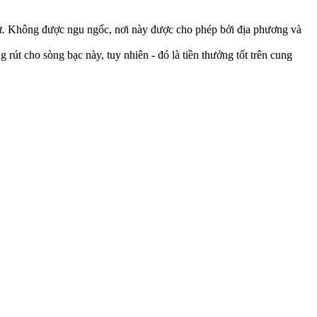
t.
Không được ngu ngốc, nơi này được cho phép bởi địa phương và
út cho sòng bạc này, tuy nhiên - đó là tiền thưởng tốt trên cung