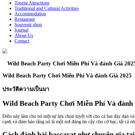
Tourist Attractions
Traditional and Cultural Activities
Accommodation
Restaurant
Souvenir shop
Journal
About Us
Contact
Wild Beach Party Chơi Miễn Phí Và đánh Giá 202
Wild Beach Party Chơi Miễn Phí Và đánh Giá 2025
ประวัติความเป็นมา
Wild Beach Party Chơi Miễn Phí Và đánh
Điều này làm cho nó một sự lựa chọn tuyệt vời cho cả hai dày dạn và
cạnh và đảm bảo rằng nó là một nơi đáng tin cậy cho cờ bạc, tất cả n
Cách đánh bài baccarat như chuyên gia tại