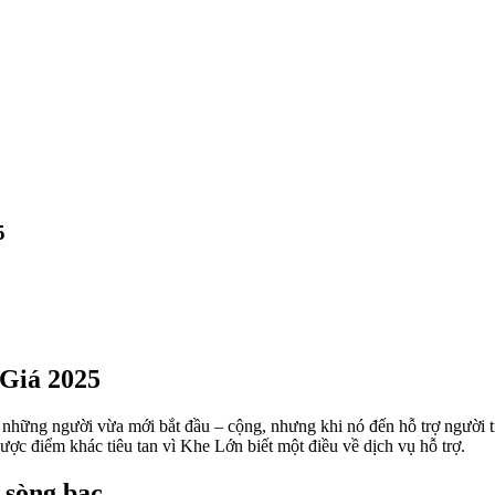
5
 Giá 2025
 những người vừa mới bắt đầu – cộng, nhưng khi nó đến hỗ trợ người t
hược điểm khác tiêu tan vì Khe Lớn biết một điều về dịch vụ hỗ trợ.
 sòng bạc