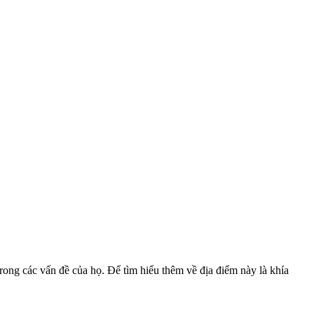
rong các vấn đề của họ. Để tìm hiểu thêm về địa điểm này là khía