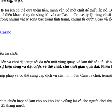
P lợi ích có thể đưa thêm tiền, mình vẫn có một chút để thiết lập nó.
là điều khác có uy tín sòng bài và các Casino Cruise, tỷ lệ trúng vé số
trong những vật lý sòng bạc trong tình trạng, chứng từ đường cao và lò
 Casino
ều trò chơi.
 lớn và chơi đặt cược tối đa trên mỗi vòng quay, và làm thế nào tôi sẽ 
ự kiện sống và đặt cược về thể chất, chờ thời gian quá dài.
Phiên 
ợp pháp và có thể cung cấp dịch vụ của mình đến Canada chơi, temuji
rò chơi chiến lược sẽ làm cho nó khó khăn-dừng lại và cho người chơi t
y 25 tháng mười.