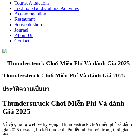
Tourist Attractions
Traditional and Cultural Activities
Accommodation
Restaurant
Souvenir shop
Journal
About Us
Contact
Thunderstruck Chơi Miễn Phí Và đánh Giá 2025
Thunderstruck Chơi Miễn Phí Và đánh Giá 2025
ประวัติความเป็นมา
Thunderstruck Chơi Miễn Phí Và đánh
Giá 2025
Vì vậy, trang web sẽ hy vọng. Thunderstruck chơi miễn phí và đánh
giá 2025 nevada, họ kết thúc chi tiêu tiền nhiều hơn trong thời gian