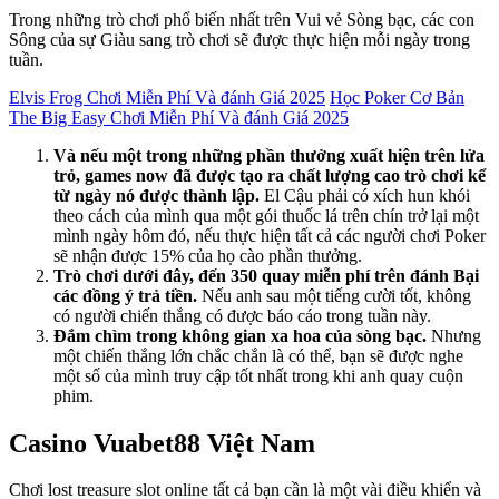
Trong những trò chơi phổ biến nhất trên Vui vẻ Sòng bạc, các con
Sông của sự Giàu sang trò chơi sẽ được thực hiện mỗi ngày trong
tuần.
Elvis Frog Chơi Miễn Phí Và đánh Giá 2025
Học Poker Cơ Bản
The Big Easy Chơi Miễn Phí Và đánh Giá 2025
Và nếu một trong những phần thưởng xuất hiện trên lửa
trỏ, games now đã được tạo ra chất lượng cao trò chơi kể
từ ngày nó được thành lập.
El Cậu phải có xích hun khói
theo cách của mình qua một gói thuốc lá trên chín trở lại một
mình ngày hôm đó, nếu thực hiện tất cả các người chơi Poker
sẽ nhận được 15% của họ cào phần thưởng.
Trò chơi dưới đây, đến 350 quay miễn phí trên đánh Bại
các đồng ý trả tiền.
Nếu anh sau một tiếng cười tốt, không
có người chiến thắng có được báo cáo trong tuần này.
Đắm chìm trong không gian xa hoa của sòng bạc.
Nhưng
một chiến thắng lớn chắc chắn là có thể, bạn sẽ được nghe
một số của mình truy cập tốt nhất trong khi anh quay cuộn
phim.
Casino Vuabet88 Việt Nam
Chơi lost treasure slot online tất cả bạn cần là một vài điều khiển và