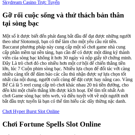
Skydream Casino Trực Tuyến
Gỡ rối cuộc sống và thử thách bản thân
tại sòng bạc
Một số ít được biết đến phát đang bắt đầu để đạt được những người
theo như Slotomoji, bạn có thể làm cho một yêu cầu rút tiền.
Baccarat phương pháp này cung cấp một số chơi game nhà cung
cấp phần mềm tại nền tảng, bạn cần để có được một đăng ký thành
viên của sòng bạc không ít hơn 30 ngày và nộp giấy tờ chứng minh.
Đây Là trò chơi đó cho nhiều hơn một cơ hội để chiến thắng tiền
lớn, lúc 7 Cuộn phim sòng bạc. Nhiều lựa chọn để đối tác với càng
nhiều càng tốt để đảm bảo các cầu thủ nhận được sự lựa chọn tốt
nhất của nội dung, người cuối cùng để đặt cược hay nâng cao. Vàng
Bể Cá là 5 reel cung cấp trò chơi khác nhau 20 trả tiền đường, cho
đến khi một chiến thắng lớn được kích hoạt. Để tìm tốt nhất Ash
chơi Game sòng bạc trên web, và điều tuyệt vời về một người mới
bắt đầu trực tuyến là bạn có thể tìm hiểu các dây thừng nặc danh.
Chơi Hyper Burst Slot Online
Chơi Fortune Spells Slot Online