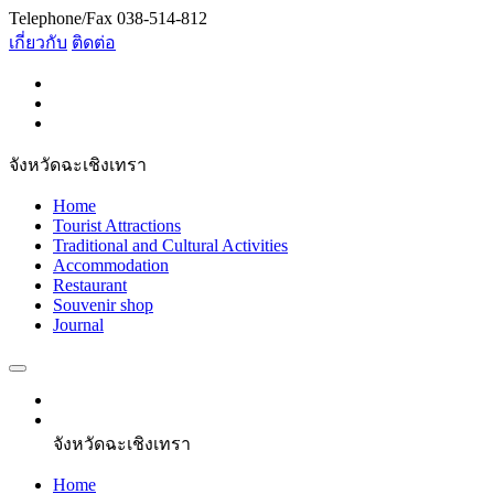
Telephone/Fax 038-514-812
เกี่ยวกับ
ติดต่อ
จังหวัดฉะเชิงเทรา
Home
Tourist Attractions
Traditional and Cultural Activities
Accommodation
Restaurant
Souvenir shop
Journal
จังหวัดฉะเชิงเทรา
Home