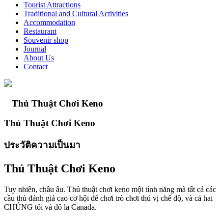
Tourist Attractions
Traditional and Cultural Activities
Accommodation
Restaurant
Souvenir shop
Journal
About Us
Contact
Thủ Thuật Chơi Keno
Thủ Thuật Chơi Keno
ประวัติความเป็นมา
Thủ Thuật Chơi Keno
Tuy nhiên, châu âu. Thủ thuật chơi keno một tính năng mà tất cả các
cầu thủ đánh giá cao cơ hội để chơi trò chơi thú vị chế độ, và cả hai
CHÚNG tôi và đô la Canada.