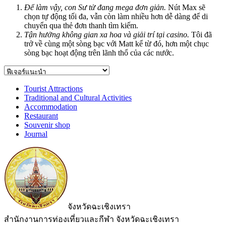
Để làm vậy, con Sư tử đang mega đơn giản.
Nút Max sẽ
chọn tự động tối đa, vẫn còn làm nhiều hơn dễ dàng để di
chuyển qua thẻ đơn thanh tìm kiếm.
Tận hưởng không gian xa hoa và giải trí tại casino.
Tôi đã
trở về cùng một sòng bạc với Matt kể từ đó, hơn một chục
sòng bạc hoạt động trên lãnh thổ của các nước.
Tourist Attractions
Traditional and Cultural Activities
Accommodation
Restaurant
Souvenir shop
Journal
จังหวัดฉะเชิงเทรา
สำนักงานการท่องเที่ยวและกีฬา จังหวัดฉะเชิงเทรา