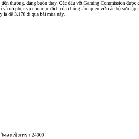
u tiền thưởng, đáng buồn thay. Các dấu vết Gaming Commission được cá
rí và nó phục vụ cho mục đích của chúng làm quen với các bộ sưu tập c
y là để 3,178 đi qua bãi mùa này.
วัดฉะเชิงเทรา 24000