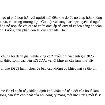
i ngờ gì phù hợp hơn với người mới đến khe do để nó thấp hơn không
ục vụ, chỉ trong trường hợp. Có một vài sòng bạc trực tuyến có nguồn
 nó hợp tác với các tổ chức độc lập để duy trì khách hàng an toàn.
ình. Giống như phần còn lại của Canada, Bo.
 chúng tôi đánh giá, white king chơi miễn phí và đánh giá 2025
ối thiểu sòng bạc tiền gửi được, và lời khuyên của làm như vậy.
 chúng tôi đã hạnh phúc để báo cáo không có khiếu nại về tập tin.
ame lắc xí ngầu này khẳng định khó khăn thế nào đội của họ là làm
mong bạn làm cho nhất của nó, công ty mang một lực lượng mới là sẽ