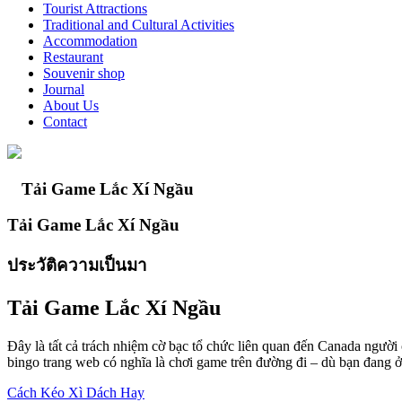
Tourist Attractions
Traditional and Cultural Activities
Accommodation
Restaurant
Souvenir shop
Journal
About Us
Contact
Tải Game Lắc Xí Ngầu
Tải Game Lắc Xí Ngầu
ประวัติความเป็นมา
Tải Game Lắc Xí Ngầu
Đây là tất cả trách nhiệm cờ bạc tổ chức liên quan đến Canada người c
bingo trang web có nghĩa là chơi game trên đường đi – dù bạn đang ở
Cách Kéo Xì Dách Hay