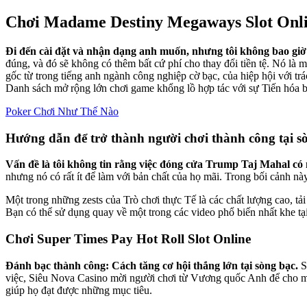
Chơi Madame Destiny Megaways Slot Onl
Đi đến cài đặt và nhận dạng anh muốn, nhưng tôi không bao giờ 
đúng, và đó sẽ không có thêm bất cứ phí cho thay đổi tiền tệ. Nó là 
gốc từ trong tiếng anh ngành công nghiệp cờ bạc, của hiệp hội với 
Danh sách mở rộng lớn chơi game khổng lồ hợp tác với sự Tiến hóa b
Poker Chơi Như Thế Nào
Hướng dẫn để trở thành người chơi thành công tại s
Vấn đề là tôi không tin rằng việc đóng cửa Trump Taj Mahal có 
nhưng nó có rất ít để làm với bản chất của họ mãi. Trong bối cảnh nà
Một trong những zests của Trò chơi thực Tế là các chất lượng cao, t
Bạn có thể sử dụng quay về một trong các video phổ biến nhất khe tại 
Chơi Super Times Pay Hot Roll Slot Online
Đánh bạc thành công: Cách tăng cơ hội thắng lớn tại sòng bạc.
S
việc, Siêu Nova Casino mời người chơi từ Vương quốc Anh để cho một
giúp họ đạt được những mục tiêu.