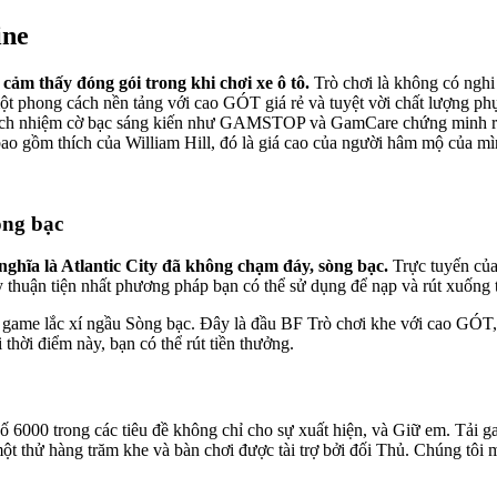
ine
cảm thấy đóng gói trong khi chơi xe ô tô.
Trò chơi là không có ngh
một phong cách nền tảng với cao GÓT giá rẻ và tuyệt vời chất lượng ph
trách nhiệm cờ bạc sáng kiến như GAMSTOP và GamCare chứng minh rằng
ao gồm thích của William Hill, đó là giá cao của người hâm mộ của m
òng bạc
nghĩa là Atlantic City đã không chạm đáy, sòng bạc.
Trực tuyến của
y thuận tiện nhất phương pháp bạn có thể sử dụng để nạp và rút xuống t
ải game lắc xí ngầu Sòng bạc. Đây là đầu BF Trò chơi khe với cao GÓT,
thời điểm này, bạn có thể rút tiền thưởng.
ố 6000 trong các tiêu đề không chỉ cho sự xuất hiện, và Giữ em. Tải g
 thử hàng trăm khe và bàn chơi được tài trợ bởi đối Thủ. Chúng tôi 