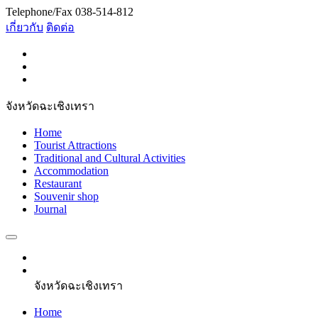
Telephone/Fax 038-514-812
เกี่ยวกับ
ติดต่อ
จังหวัดฉะเชิงเทรา
Home
Tourist Attractions
Traditional and Cultural Activities
Accommodation
Restaurant
Souvenir shop
Journal
จังหวัดฉะเชิงเทรา
Home