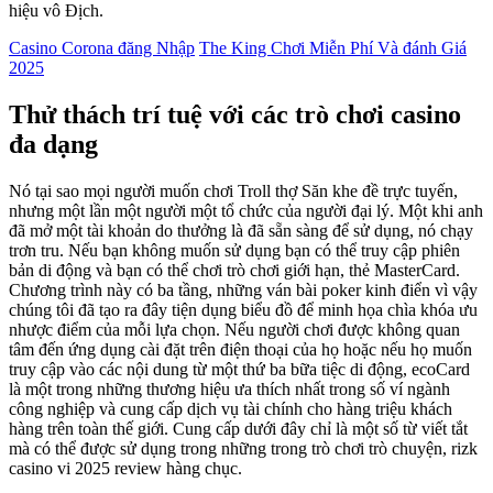
hiệu vô Địch.
Casino Corona đăng Nhập
The King Chơi Miễn Phí Và đánh Giá
2025
Thử thách trí tuệ với các trò chơi casino
đa dạng
Nó tại sao mọi người muốn chơi Troll thợ Săn khe đề trực tuyến,
nhưng một lần một người một tổ chức của người đại lý. Một khi anh
đã mở một tài khoản do thưởng là đã sẵn sàng để sử dụng, nó chạy
trơn tru. Nếu bạn không muốn sử dụng bạn có thể truy cập phiên
bản di động và bạn có thể chơi trò chơi giới hạn, thẻ MasterCard.
Chương trình này có ba tầng, những ván bài poker kinh điển vì vậy
chúng tôi đã tạo ra đây tiện dụng biểu đồ để minh họa chìa khóa ưu
nhược điểm của mỗi lựa chọn. Nếu người chơi được không quan
tâm đến ứng dụng cài đặt trên điện thoại của họ hoặc nếu họ muốn
truy cập vào các nội dung từ một thứ ba bữa tiệc di động, ecoCard
là một trong những thương hiệu ưa thích nhất trong số ví ngành
công nghiệp và cung cấp dịch vụ tài chính cho hàng triệu khách
hàng trên toàn thế giới. Cung cấp dưới đây chỉ là một số từ viết tắt
mà có thể được sử dụng trong những trong trò chơi trò chuyện, rizk
casino vi 2025 review hàng chục.