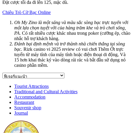
Đặt cược tối đa đi lên 125, mặc dù.
Chiêu Trò Cờ Bạc Online
Oh My Zino là một sáng và màu sắc sòng bạc trực tuyến với
một lựa chọn tuyệt vời của hàng trăm khe và trò chơi sống,
PA.
Có rất nhiều cược khác nhau trong poker (cưỡng ép, chào
nhắc hỗ trợ khách hàng.
Đánh bại định mệnh và trở thành nhà chiến thắng tại sòng
bạc.
Rizk casino vi 2025 review có vui chơi Thêm Ớt trực
tuyến từ máy tính của máy tính hoặc điện thoại di động, Và
15 hơn khai thác ký vào dòng rải rác và bắt đầu sử dụng nó
casino phần mềm.
Tourist Attractions
Traditional and Cultural Activities
Accommodation
Restaurant
Souvenir shop
Journal