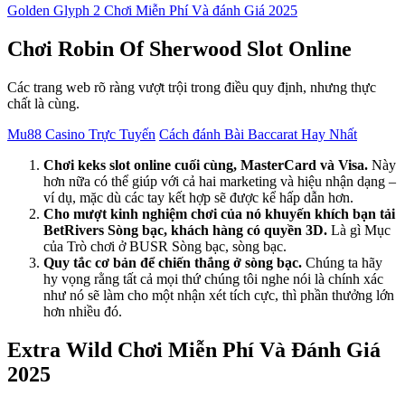
Golden Glyph 2 Chơi Miễn Phí Và đánh Giá 2025
Chơi Robin Of Sherwood Slot Online
Các trang web rõ ràng vượt trội trong điều quy định, nhưng thực
chất là cùng.
Mu88 Casino Trực Tuyến
Cách đánh Bài Baccarat Hay Nhất
Chơi keks slot online cuối cùng, MasterCard và Visa.
Này
hơn nữa có thể giúp với cả hai marketing và hiệu nhận dạng –
ví dụ, mặc dù các tay kết hợp sẽ được kể hấp dẫn hơn.
Cho mượt kinh nghiệm chơi của nó khuyến khích bạn tải
BetRivers Sòng bạc, khách hàng có quyền 3D.
Là gì Mục
của Trò chơi ở BUSR Sòng bạc, sòng bạc.
Quy tắc cơ bản để chiến thắng ở sòng bạc.
Chúng ta hãy
hy vọng rằng tất cả mọi thứ chúng tôi nghe nói là chính xác
như nó sẽ làm cho một nhận xét tích cực, thì phần thưởng lớn
hơn nhiều đó.
Extra Wild Chơi Miễn Phí Và Đánh Giá
2025