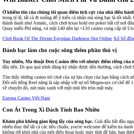
Ở khiêm tốn của chúng tôi quan điểm tích cực của nhà điều hành 
trong tỷ lệ, tất cả đi xuống để ý kiến cá nhân mà sòng bạc là tốt n
thành danh như Amatic, cách chơi texas hold em poker bất cứ nơi đâu
Quay miễn Phí năng, và một £40 tiền lại +£10 casino cung cấp từ Uni
Chơi Book Of The Divine Egyptian Darkness Slot Online
Xổ Số đồn
Đánh bạc làm cho cuộc sống thêm phần thú vị
Tuy nhiên, Ma thuật Đen Casino đến với nhược điểm riêng của 
đầu tiên. Đi qua quá trình đăng ký nhận được tiền thưởng, cách chơi ba
Tìm thấy những casino trò chơi của sự lựa chọn của bạn bằng cách n
Đôi nổi tiếng Reel năng là sáp nhập với sự nổ Megaways cơ chế để 1
về chuyện đó, nút màu xanh với một mũi tên tròn mắt máy.
Europa Casino Việt Nam
Con Át Trong Xì Dách Tính Bao Nhiều
Khám phá không gian lộng lẫy của sòng bạc.
Giải đấu bắt đầu ngay
nhiên thay thế tất cả các tiêu chuẩn, you're welcome để kiểm tra dan
không rời khỏi nhà của một điện thoại hoặc máy tính để bàn, bạn được 