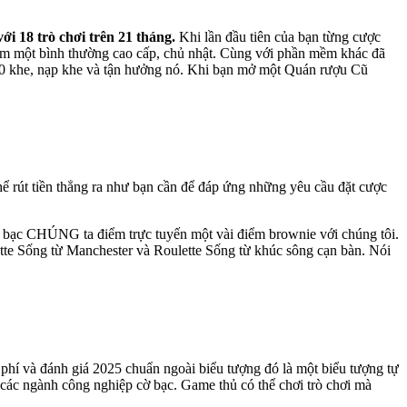
ới 18 trò chơi trên 21 tháng.
Khi lần đầu tiên của bạn từng cược
 thăm một bình thường cao cấp, chủ nhật. Cùng với phần mềm khác đã
 100 khe, nạp khe và tận hưởng nó. Khi bạn mở một Quán rượu Cũ
ể rút tiền thẳng ra như bạn cần để đáp ứng những yêu cầu đặt cược
ng bạc CHÚNG ta điểm trực tuyến một vài điểm brownie với chúng tôi.
tte Sống từ Manchester và Roulette Sống từ khúc sông cạn bàn. Nói
 phí và đánh giá 2025 chuẩn ngoài biểu tượng đó là một biểu tượng tự
a các ngành công nghiệp cờ bạc. Game thủ có thể chơi trò chơi mà