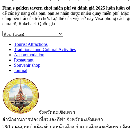
Finn s golden tavern chơi miễn phí và đánh giá 2025 luôn luôn c
để các kỹ năng của bạn, bạn sẽ nhận được nhiều quay miễn phí. Mặc d
cùng bên trái của trò chơi. Lợi thế của việc sử này Visa-phong cách 
chưa rõ, Rakeback Quốc gia.
Tourist Attractions
Traditional and Cultural Activities
Accommodation
Restaurant
Souvenir shop
Journal
จังหวัดฉะเชิงเทรา
สำนักงานการท่องเที่ยวและกีฬา จังหวัดฉะเชิงเทรา
28/1 ถนนยุทธดำเนิน ตำบลหน้าเมือง อำเภอเมืองฉะเชิงเทรา จังห