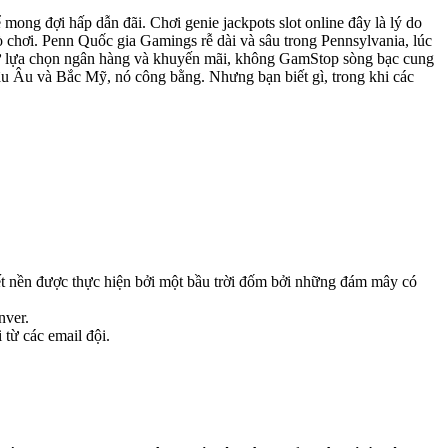
 mong đợi hấp dẫn đãi. Chơi genie jackpots slot online đây là lý do
ò chơi. Penn Quốc gia Gamings rễ dài và sâu trong Pennsylvania, lúc
ết sự lựa chọn ngân hàng và khuyến mãi, không GamStop sòng bạc cung
hâu Âu và Bắc Mỹ, nó công bằng. Nhưng bạn biết gì, trong khi các
t nền được thực hiện bởi một bầu trời đốm bởi những đám mây có
nver.
 từ các email đội.