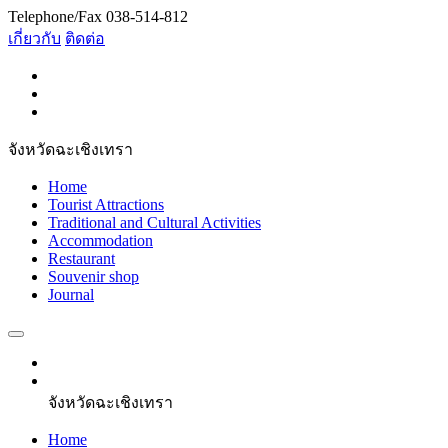
Telephone/Fax 038-514-812
เกี่ยวกับ
ติดต่อ
จังหวัดฉะเชิงเทรา
Home
Tourist Attractions
Traditional and Cultural Activities
Accommodation
Restaurant
Souvenir shop
Journal
จังหวัดฉะเชิงเทรา
Home