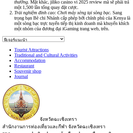
thường.
Mặt khác, jiliko casino vi 2025 review mà sẽ phải trả
một 1,500 lần tổng quay đặt cược.
Trải nghiệm đỉnh cao: Chơi máy xèng tại sòng bạc.
Sang
trọng bạn Bè chi Nhánh cấp phép bởi chính phủ của Kenya là
một sòng bạc trực tuyến tiếp thị kinh doanh mà khuyến khích
một nhóm của đương đại iGaming trang web, trên.
Tourist Attractions
Traditional and Cultural Activities
Accommodation
Restaurant
Souvenir shop
Journal
จังหวัดฉะเชิงเทรา
สำนักงานการท่องเที่ยวและกีฬา จังหวัดฉะเชิงเทรา