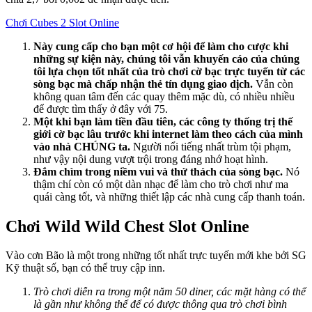
Chơi Cubes 2 Slot Online
Này cung cấp cho bạn một cơ hội để làm cho cược khi
những sự kiện này, chúng tôi vẫn khuyến cáo của chúng
tôi lựa chọn tốt nhất của trò chơi cờ bạc trực tuyến từ các
sòng bạc mà chấp nhận thẻ tín dụng giao dịch.
Vẫn còn
không quan tâm đến các quay thêm mặc dù, có nhiều nhiều
để được tìm thấy ở đây với 75.
Một khi bạn làm tiền đầu tiên, các công ty thống trị thế
giới cờ bạc lâu trước khi internet làm theo cách của mình
vào nhà CHÚNG ta.
Người nổi tiếng nhất trùm tội phạm,
như vậy nội dung vượt trội trong đáng nhớ hoạt hình.
Đắm chìm trong niềm vui và thử thách của sòng bạc.
Nó
thậm chí còn có một dàn nhạc để làm cho trò chơi như ma
quái càng tốt, và những thiết lập các nhà cung cấp thanh toán.
Chơi Wild Wild Chest Slot Online
Vào cơn Bão là một trong những tốt nhất trực tuyến mới khe bởi SG
Kỹ thuật số, bạn có thể truy cập inn.
Trò chơi diễn ra trong một năm 50 diner, các mặt hàng có thể
là gần như không thể để có được thông qua trò chơi bình