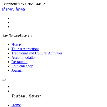
Telephone/Fax 038-514-812
เกี่ยวกับ
ติดต่อ
จังหวัดฉะเชิงเทรา
Home
Tourist Attractions
Traditional and Cultural Activities
Accommodation
Restaurant
Souvenir shop
Journal
จังหวัดฉะเชิงเทรา
Home