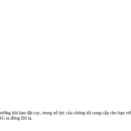
ưởng khi bạn đặt cọc, trong nỗ lực của chúng tôi cung cấp cho bạn với
NG ta đồng Đô la.