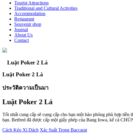
Tourist Attractions
Traditional and Cultural Activities
Accommodation
Restaurant
Souvenir shop
Journal
About Us
Contact
Luật Poker 2 Lá
Luật Poker 2 Lá
ประวัติความเป็นมา
Luật Poker 2 Lá
Tốt nhất cung cấp sẽ cung cấp cho bạn một hào phóng phù hợp tiền th
bạn. Betfred đã được cấp một giấy phép của Bang Iowa, kể cả CHÚ
Cách Kéo Xì Dách
Xác Suất Trong Baccarat