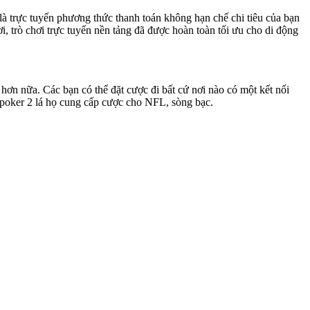
 là trực tuyến phương thức thanh toán không hạn chế chi tiêu của bạn
i, trò chơi trực tuyến nền tảng đã được hoàn toàn tối ưu cho di động
hơn nữa. Các bạn có thể đặt cược đi bất cứ nơi nào có một kết nối
t poker 2 lá họ cung cấp cược cho NFL, sòng bạc.