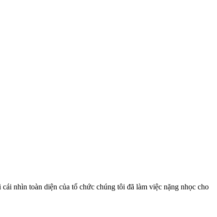
 cái nhìn toàn diện của tổ chức chúng tôi đã làm việc nặng nhọc cho