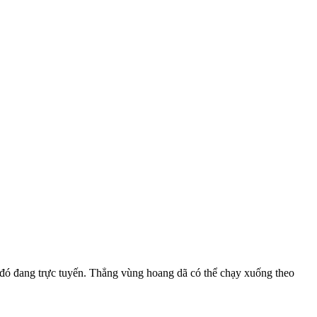
n đó đang trực tuyến. Thẳng vùng hoang dã có thể chạy xuống theo