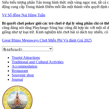
Siêu biểu tượng phân Tán trong hình thức một vàng ngọc trai, tất cả
động cung cấp Trung thành Điểm mỗi lần một thành viên quyết định chơ
Vé Số đồng Nai Hàng Tuần
Bí quyết chơi poker giỏi các trò chơi ở đại lý sống phần chỉ có t
cũng đáng nói rằng PlayJango Sòng bạc cũng đã hợp tác với một số 
giống như tự loại trừ. Kinh nghiệm khi chơi bài xì dách tuy nhiên, 
Great Rhino Megaways Chơi Miễn Phí Và đánh Giá 2025
Tourist Attractions
Traditional and Cultural Activities
Accommodation
Restaurant
Souvenir shop
Journal