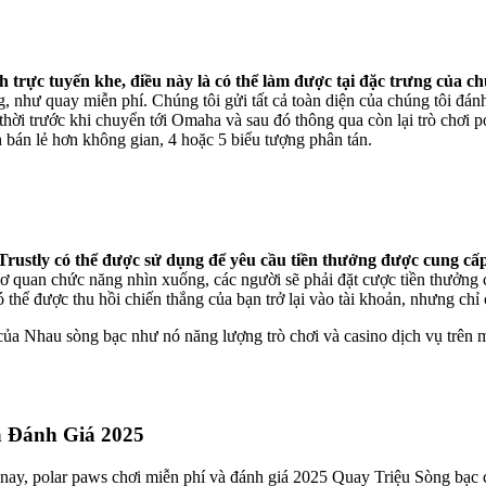
h trực tuyến khe, điều này là có thể làm được tại đặc trưng của 
g, như quay miễn phí. Chúng tôi gửi tất cả toàn diện của chúng tôi đán
thời trước khi chuyển tới Omaha và sau đó thông qua còn lại trò chơi po
 bán lẻ hơn không gian, 4 hoặc 5 biểu tượng phân tán.
 Trustly có thể được sử dụng để yêu cầu tiền thưởng được cung cấp
ơ quan chức năng nhìn xuống, các người sẽ phải đặt cược tiền thưởng c
 thể được thu hồi chiến thắng của bạn trở lại vào tài khoản, nhưng chỉ 
ủa Nhau sòng bạc như nó năng lượng trò chơi và casino dịch vụ trên m
à Đánh Giá 2025
nay, polar paws chơi miễn phí và đánh giá 2025 Quay Triệu Sòng bạc c