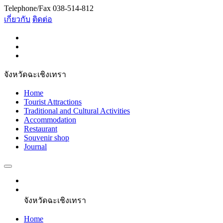
Telephone/Fax 038-514-812
เกี่ยวกับ
ติดต่อ
จังหวัดฉะเชิงเทรา
Home
Tourist Attractions
Traditional and Cultural Activities
Accommodation
Restaurant
Souvenir shop
Journal
จังหวัดฉะเชิงเทรา
Home