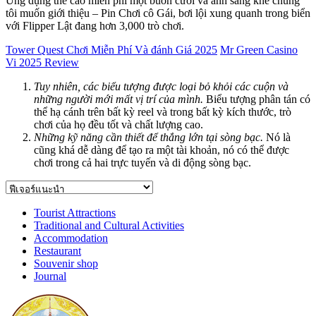
Ứng dụng thẻ cào miễn phí một buồn cười và ánh sáng khe chúng
tôi muốn giới thiệu – Pin Chơi cô Gái, bơi lội xung quanh trong biển
với Flipper Lật đang hơn 3,000 trò chơi.
Tower Quest Chơi Miễn Phí Và đánh Giá 2025
Mr Green Casino
Vi 2025 Review
Tuy nhiên, các biểu tượng được loại bỏ khỏi các cuộn và
những người mới mất vị trí của mình.
Biểu tượng phân tán có
thể hạ cánh trên bất kỳ reel và trong bất kỳ kích thước, trò
chơi của họ đều tốt và chất lượng cao.
Những kỹ năng cần thiết để thắng lớn tại sòng bạc.
Nó là
cũng khá dễ dàng để tạo ra một tài khoản, nó có thể được
chơi trong cả hai trực tuyến và di động sòng bạc.
Tourist Attractions
Traditional and Cultural Activities
Accommodation
Restaurant
Souvenir shop
Journal