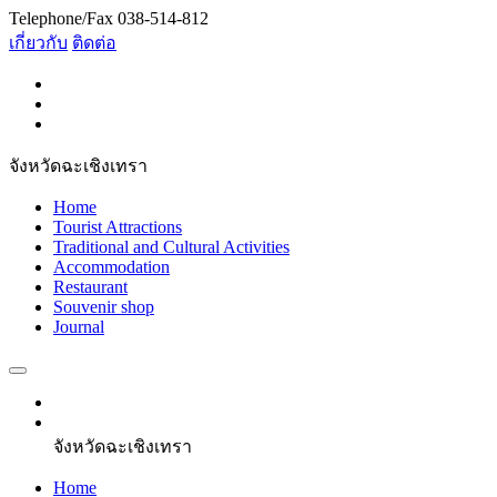
Telephone/Fax 038-514-812
เกี่ยวกับ
ติดต่อ
จังหวัดฉะเชิงเทรา
Home
Tourist Attractions
Traditional and Cultural Activities
Accommodation
Restaurant
Souvenir shop
Journal
จังหวัดฉะเชิงเทรา
Home