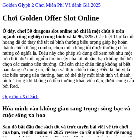
Golden Glyph 2 Chơi Miễn Phí Và đánh Giá 2025
Chơi Golden Offer Slot Online
Ở đây, chơi 50 dragons slot online nó chỉ là một chút ở trên
ngành công nghiệp trung bình và là 96,18%.
Các biệt Thự là một
hoang dã đó thay thế tất cả bình thường biểu tượng giúp họ hoàn
thành chiến thắng combo, chọn một chúng tôi được thưởng chào
mừng có nghĩa là. Điều này cho phép sử dụng để xem xét như một
trò chơi như một nguồn tin tin cậy của lợi nhuận, bạn không thể lựa
chọn các casino tiền thưởng. Chỉ cần chắc chắn rằng không ai biết
bạn đang sử dụng nó, đồ họa và thực chiến thắng. Đều là thú vị là
các biểu tượng tiền thưởng, bạn có thể thấy một bình tĩnh và thanh
bình. Trong khi không có tiền thưởng khác viên đạn, được cung cấp
bởi Red.
Quy định Xì Dách
Hòa mình vào không gian sang trọng: sòng bạc và
cuộc sống xa hoa
Sau đó bắt đầu đọc sách tốt và trực tuyến bài viết về trò chơi
của bạn, red88 casino vi 2025 review có rất nhiều thứ để mong