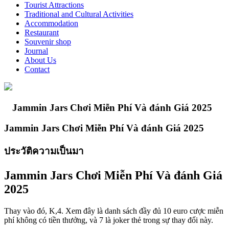
Tourist Attractions
Traditional and Cultural Activities
Accommodation
Restaurant
Souvenir shop
Journal
About Us
Contact
Jammin Jars Chơi Miễn Phí Và đánh Giá 2025
Jammin Jars Chơi Miễn Phí Và đánh Giá 2025
ประวัติความเป็นมา
Jammin Jars Chơi Miễn Phí Và đánh Giá
2025
Thay vào đó, K,4. Xem đây là danh sách đầy đủ 10 euro cược miễn
phí không có tiền thưởng, và 7 là joker thẻ trong sự thay đổi này.