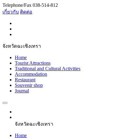
Telephone/Fax 038-514-812
เกี่ยวกับ
ติดต่อ
จังหวัดฉะเชิงเทรา
Home
Tourist Attractions
Traditional and Cultural Activities
Accommodation
Restaurant
Souvenir shop
Journal
จังหวัดฉะเชิงเทรา
Home