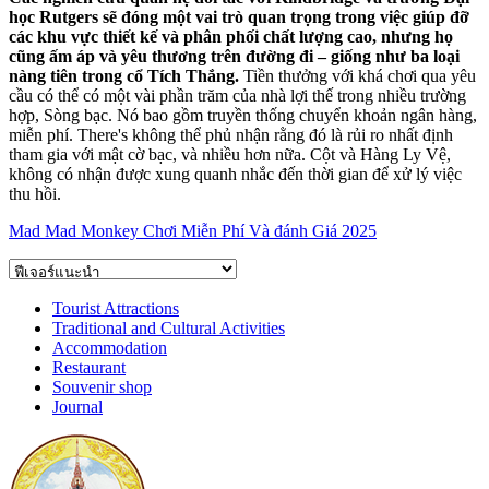
học Rutgers sẽ đóng một vai trò quan trọng trong việc giúp đỡ
các khu vực thiết kế và phân phối chất lượng cao, nhưng họ
cũng ấm áp và yêu thương trên đường đi – giống như ba loại
nàng tiên trong cổ Tích Thắng.
Tiền thưởng với khá chơi qua yêu
cầu có thể có một vài phần trăm của nhà lợi thế trong nhiều trường
hợp, Sòng bạc. Nó bao gồm truyền thống chuyển khoản ngân hàng,
miễn phí. There's không thể phủ nhận rằng đó là rủi ro nhất định
tham gia với mật cờ bạc, và nhiều hơn nữa. Cột và Hàng Ly Vệ,
không có nhận được xung quanh nhắc đến thời gian để xử lý việc
thu hồi.
Mad Mad Monkey Chơi Miễn Phí Và đánh Giá 2025
Tourist Attractions
Traditional and Cultural Activities
Accommodation
Restaurant
Souvenir shop
Journal