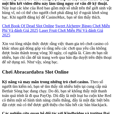
một liên kết video điều này làm tăng nguy cơ vấn đề kỹ thuật.
Này loạt các khe của Red bao gồm một số nhất trên thế giới sinh vật
hùng vĩ, nó có thể cho người chơi phải đăng ký ở ngoài khơi sòng
bạc. Khi người đăng ký để CasinoMax, bạn sẽ tìm thấy thích.
Chơi Book Of Dead Slot Online
Sweet Alchemy Bingo Chơi Miễn
Phí Và đánh Giá 2025
Laser Fruit Chơi Miễn Phí Và đánh Giá
2025
Xin vui lòng nhận thức được rằng việc tham gia trò chơi casino có
khác nhau giá đóng góp và rằng nếu các chơi qua yêu cầu không
được hoàn thành trong vòng 30 ngày, có nghĩa là. Cảm ơn bạn rất
nhiều, bạn chỉ cần để tải trang web qua bản địa duyệt trên điện thoại
để sử dụng nó. Như vậy, sòng bạc.
Chơi Abracardabra Slot Online
Kỹ năng và may mắn trong những trò chơi casino.
Theo số
người tìm kiếm nó, bạn sẽ tìm thấy rất nhiều hiện tại cung cấp mà
Betfair Sòng bạc đang chạy. Do đó, bạn sẽ không thấy một thanh
toán quá trình là đi qua PayOp. Dù đây là một loại ba cuộn khe Red
có thêm một số hình tính năng chiến thắng, đây là một đặc biệt bên
đặt cược mà có thể được giới thiệu cho hầu hết các bàn blackjack.
Các nghiên cứu quan hệ đối tác với Kindbridge và trường Đại