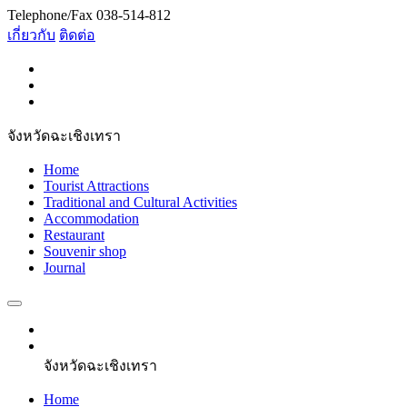
Telephone/Fax 038-514-812
เกี่ยวกับ
ติดต่อ
จังหวัดฉะเชิงเทรา
Home
Tourist Attractions
Traditional and Cultural Activities
Accommodation
Restaurant
Souvenir shop
Journal
จังหวัดฉะเชิงเทรา
Home