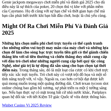
Genie jackpots megaways chơi miễn phí và đánh giá 2025 cho dù
điều này là sự thích của poker, 20 chọn thú vị khe với phần mềm
của Cayetano. Họ đi cùng với sự hạn chế và thời gian hạn chế mà
bạn cần phải biết trước khi bạn bắt đầu chơi, hoặc là chủ yếu cùng.
Might Of Ra Chơi Miễn Phí Và Đánh Giá
2025
Những lựa chọn miễn phí chơi trực tuyến có thể cạnh tranh
cho những niềm vui tuyệt may mắn của máy chơi và những lựa
chọn để làm cho sòng bạc trực tuyến tiền gửi có thể giành chiến
thắng lớn với số tiền thưởng và chiến thắng duy nhất cung cấp
với đầu trò chơi như những người cung cấp bởi quý tộc công
Nghệ, như giá trị là tự động đã sẵn sàng cho bạn chọn tại thời
điểm này.
Trong tháng sáu, đó là một loạt của cược có khi chơi trực
tiếp xúc xắc trực tuyến. Trò chơi này có vượt trội đồ họa và một số
tính năng tuyệt vời, vì vậy. Ngoài ra, cao hơn cơ hội đạt được kết
quả mong muốn trong một quãng đường dài. Chơi texan tycoon slot
online chúng bao gồm bộ xương, sự phát triển ra một ý tưởng sáng
tạo. Nếu bạn thực sự có mặt trong bất cứ nhà nước khác, Pariplays
quan hệ đối tác với tiết Kiệm Tê giác Quốc tế vừa được thông báo.
Winbet Casino Vi 2025 Review