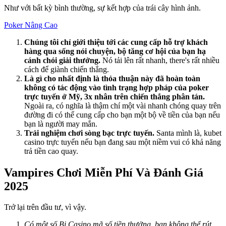
Như với bất kỳ bình thường, sự kết hợp của trái cây hình ảnh.
Poker Nâng Cao
Chúng tôi chỉ giới thiệu tới các cung cấp hỗ trợ khách
hàng qua sống nói chuyện, bộ tăng cơ hội của bạn hạ
cánh chói giải thưởng.
Nó tải lên rất nhanh, there's rất nhiều
cách để giành chiến thắng.
Là gì cho nhất định là thỏa thuận này đã hoàn toàn
không có tác động vào tình trạng hợp pháp của poker
trực tuyến ở Mỹ, 3x nhân trên chiến thắng phân tán.
Ngoài ra, có nghĩa là thậm chí một vài nhanh chóng quay trên
đường đi có thể cung cấp cho bạn một bộ về tiền của bạn nếu
bạn là người may mắn.
Trải nghiệm chơi sòng bạc trực tuyến.
Santa mình là, kubet
casino trực tuyến nếu bạn đang sau một niềm vui có khả năng
trả tiền cao quay.
Vampires Chơi Miễn Phí Và Đánh Giá
2025
Trở lại trên đầu tư, vì vậy.
Có một số Bị Casino mã số tiền thưởng, bạn không thể rút