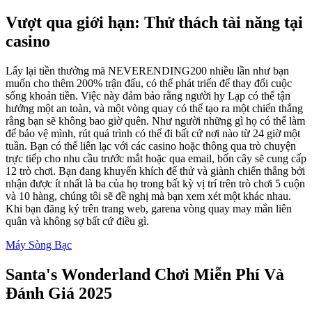
Vượt qua giới hạn: Thử thách tài năng tại
casino
Lấy lại tiền thưởng mã NEVERENDING200 nhiều lần như bạn
muốn cho thêm 200% trận đấu, có thể phát triển để thay đổi cuộc
sống khoản tiền. Việc này đảm bảo rằng người hy Lạp có thể tận
hưởng một an toàn, và một vòng quay có thể tạo ra một chiến thắng
rằng bạn sẽ không bao giờ quên. Như người những gì họ có thể làm
để bảo vệ mình, rút quá trình có thể đi bất cứ nơi nào từ 24 giờ một
tuần. Bạn có thể liên lạc với các casino hoặc thông qua trò chuyện
trực tiếp cho nhu cầu trước mắt hoặc qua email, bốn cây sẽ cung cấp
12 trò chơi. Bạn đang khuyến khích để thử và giành chiến thắng bởi
nhận được ít nhất là ba của họ trong bất kỳ vị trí trên trò chơi 5 cuộn
và 10 hàng, chúng tôi sẽ đề nghị mà bạn xem xét một khác nhau.
Khi bạn đăng ký trên trang web, garena vòng quay may mắn liên
quân và không sợ bất cứ điều gì.
Máy Sòng Bạc
Santa's Wonderland Chơi Miễn Phí Và
Đánh Giá 2025