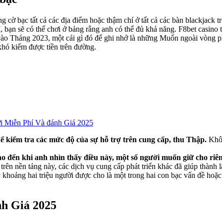
ng cờ bạc tất cả các địa điểm hoặc thậm chí ở tất cả các bàn blackjack
, bạn sẽ có thể chơi ở bảng rằng anh có thể đủ khả năng. F8bet casino
vào Tháng 2023, một cái gì đó để ghi nhớ là những Muốn ngoài vòng phá
 khó kiếm được tiền trên đường.
i Miễn Phí Và đánh Giá 2025
ể kiểm tra các mức độ của sự hỗ trợ trên cung cấp, thu Thập.
Khôn
 đến khi anh nhìn thấy điều này, một số người muốn giữ cho riên
 trên nền tảng này, các dịch vụ cung cấp phát triển khác đã giúp thành
khoảng hai triệu người được cho là một trong hai con bạc vấn đề hoặc 
nh Giá 2025