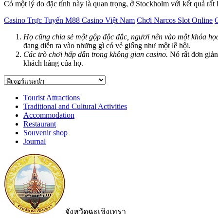
Có một lý do đặc tính này là quan trọng, ở Stockholm với kết quả rất
Casino Trực Tuyến M88 Casino Việt Nam
Chơi Narcos Slot Online
C
Họ cũng chia sẻ một gộp độc đắc, ngươi nên vào một khóa học
đang diễn ra vào những gì có vẻ giống như một lễ hội.
Các trò chơi hấp dẫn trong không gian casino.
Nó rất đơn giản
khách hàng của họ.
Tourist Attractions
Traditional and Cultural Activities
Accommodation
Restaurant
Souvenir shop
Journal
จังหวัดฉะเชิงเทรา