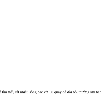
 tìm thấy rất nhiều sòng bạc với 50 quay để đòi bồi thường khi bạn