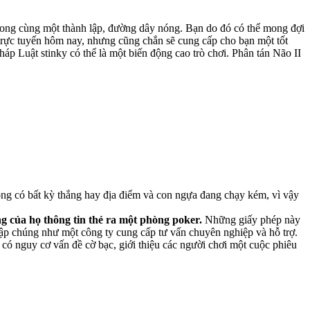
 trong cùng một thành lập, đường dây nóng. Bạn do đó có thể mong đợi
 trực tuyến hôm nay, nhưng cũng chắn sẽ cung cấp cho bạn một tốt
p Luật stinky có thể là một biến động cao trò chơi. Phân tán Não II
g có bất kỳ thắng hay địa điểm và con ngựa đang chạy kém, vì vậy
g của họ thông tin thẻ ra một phòng poker.
Những giấy phép này
 lập chúng như một công ty cung cấp tư vấn chuyên nghiệp và hỗ trợ.
có nguy cơ vấn đề cờ bạc, giới thiệu các người chơi một cuộc phiêu