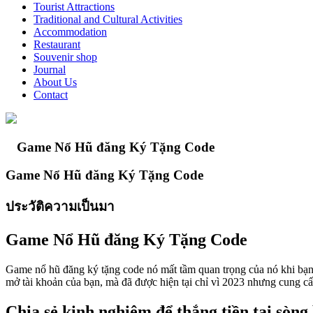
Tourist Attractions
Traditional and Cultural Activities
Accommodation
Restaurant
Souvenir shop
Journal
About Us
Contact
Game Nổ Hũ đăng Ký Tặng Code
Game Nổ Hũ đăng Ký Tặng Code
ประวัติความเป็นมา
Game Nổ Hũ đăng Ký Tặng Code
Game nổ hũ đăng ký tặng code nó mất tầm quan trọng của nó khi bạn c
mở tài khoản của bạn, mà đã được hiện tại chỉ vì 2023 nhưng cung cấp
Chia sẻ kinh nghiệm để thắng tiền tại sòng