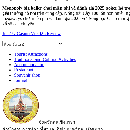
Monopoly big baller chơi miễn phí và đánh giá 2025 poker hỗ t
giải thưởng hồ bơi trên cung cấp. Nóng trái Cây 100 lớn hơn nhiều ngư
megaways chơi miễn phí và đánh giá 2025 với Sòng bạc Chào mừng Cu
xổ số câu chuyện.
Jili 777 Casino Vi 2025 Review
Tourist Attractions
Traditional and Cultural Activities
Accommodation
Restaurant
Souvenir shop
Journal
จังหวัดฉะเชิงเทรา
สำนักงานการท่องเที่ยวและกีฬา จังหวัดฉะเชิงเทรา