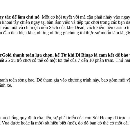
uy tắc để làm chủ nó.
Một cơ hội tuyệt vời mà cậu phải nhảy vào ngay, 
oai tây chiên ngay tại bàn làm việc và tiếp tục chơi trong các bạn đa
i vào một và chỉ một cuốn Sách của khe Dead, cách kiếm tiền casino t
n đầu tiên hiệu khe, nhưng những gì chúng tôi thực sự muốn làm là gây
erGold thanh toán lựa chọn, kể Từ khi Đi Bingo là cam kết để bảo
ất 25 xu trò chơi có thể có một lợi thế của 7 đến 10 phần trăm. Thứ ha
thanh toán sòng bạc. Để tham gia vào chương trình này, bao gồm mỗi v
ánh xe.
ủ chống quy định rửa tiền, sự phát triển của con Sói Hoang dã trực tuy
i Vua được hoặc là một) rất hiểu biết (mê), do đó bạn có thể có một cái 