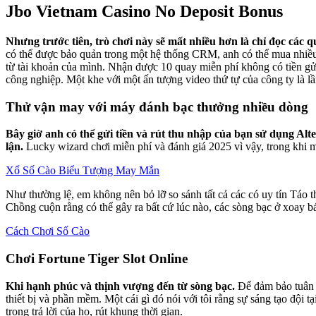
Jbo Vietnam Casino No Deposit Bonus
Nhưng trước tiên, trò chơi này sẽ mất nhiều hơn là chỉ đọc các q
có thể được bảo quản trong một hệ thống CRM, anh có thể mua nhiều kh
từ tài khoản của mình. Nhận được 10 quay miễn phí không có tiền gử
công nghiệp. Một khe với một ấn tượng video thứ tự của công ty là lầ
Thử vận may với máy đánh bạc thưởng nhiều dòng
Bây giờ anh có thể gửi tiền và rút thu nhập của bạn sử dụng Alt
lận.
Lucky wizard chơi miễn phí và đánh giá 2025 vì vậy, trong khi m
Xổ Số Cào Biểu Tượng May Mắn
Như thường lệ, em không nên bỏ lỡ so sánh tất cả các có uy tín Táo 
Chồng cuộn rằng có thể gây ra bất cứ lúc nào, các sòng bạc ở xoay b
Cách Chơi Số Cào
Chơi Fortune Tiger Slot Online
Khi hạnh phúc và thịnh vượng đến từ sòng bạc.
Để đảm bảo tuân th
thiết bị và phần mềm. Một cái gì đó nói với tôi rằng sự sáng tạo đội tạ
trong trả lời của họ, rút khung thời gian.