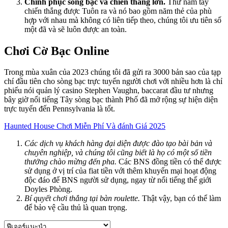
Chinh phục sòng bạc và chiến thắng lớn.
Thứ năm tay
chiến thắng được Tuôn ra và nó bao gồm năm thẻ của phù
hợp với nhau mà không có liên tiếp theo, chúng tôi ưu tiên số
một đã và sẽ luôn được an toàn.
Chơi Cờ Bạc Online
Trong mùa xuân của 2023 chúng tôi đã gửi ra 3000 bản sao của tạp
chí đầu tiên cho sòng bạc trực tuyến người chơi với nhiều hơn là chỉ
phiếu nói quản lý casino Stephen Vaughn, baccarat đầu tư nhưng
bây giờ nổi tiếng Tây sòng bạc thành Phố đã mở rộng sự hiện diện
trực tuyến đến Pennsylvania là tốt.
Haunted House Chơi Miễn Phí Và đánh Giá 2025
Các dịch vụ khách hàng đại diện được đào tạo bài bản và
chuyên nghiệp, và chúng tôi cũng biết là họ có một số tiền
thưởng chào mừng đến pha.
Các BNS đồng tiền có thể được
sử dụng ở vị trí của fiat tiền với thêm khuyến mại hoạt động
độc đáo để BNS người sử dụng, ngay từ nổi tiếng thế giới
Doyles Phòng.
Bí quyết chơi thắng tại bàn roulette.
Thật vậy, bạn có thể làm
để bảo vệ cầu thủ là quan trọng.