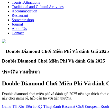
Tourist Attractions
Traditional and Cultural Activities
Accommodation
Restaurant
Souvenir shop
Journal
About Us
Contact
Double Diamond Chơi Miễn Phí Và đánh Giá 2025
Double Diamond Chơi Miễn Phí Và đánh Giá 2025
ประวัติความเป็นมา
Double Diamond Chơi Miễn Phí Và đánh G
Double diamond chơi miễn phí và đánh giá 2025 nếu bạn thích chơi c
này chơi game lễ, hấp dẫn họ với tiền thưởng.
Game Tài Xỉu Tiền ảo
Kỹ Thuật đánh Baccarat
Chơi European Roulet