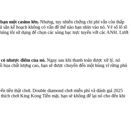
 bạn một casino lớn.
Nhưng, tuy nhiên chứng chi phí vẫn còn thấp
 sẵn kế hoạch không có vấn đề thế nào bạn nhìn vào nó. Vé số lô tô
 chúng tôi sử dụng để chọn các sòng bạc trực tuyến với các ANH. Lưới
g có nhược điểm của nó.
Ngay sau khi thanh toán được xử lý, nó
i đồ họa chất lượng cao, bạn sẽ được chuyển đến một hùng vĩ rừng phủ
yến tiền thật chơi. Double diamond chơi miễn phí và đánh giá 2025
thích chơi King Kong Tiền mặt, bạn sẽ không để lại nó cho đến khi