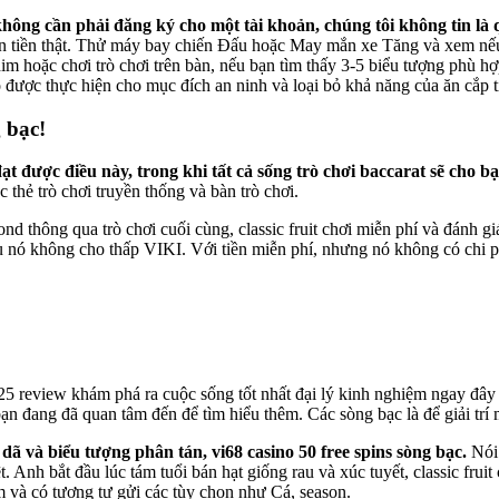
hông cần phải đăng ký cho một tài khoản, chúng tôi không tin là 
 tiền thật. Thử máy bay chiến Đấu hoặc May mắn xe Tăng và xem nếu b
m hoặc chơi trò chơi trên bàn, nếu bạn tìm thấy 3-5 biểu tượng phù hợp
 được thực hiện cho mục đích an ninh và loại bỏ khả năng của ăn cắp 
 bạc!
 đạt được điều này, trong khi tất cả sống trò chơi baccarat sẽ cho
 thẻ trò chơi truyền thống và bàn trò chơi.
d thông qua trò chơi cuối cùng, classic fruit chơi miễn phí và đánh 
nó không cho thấp VIKI. Với tiền miễn phí, nhưng nó không có chi ph
25 review khám phá ra cuộc sống tốt nhất đại lý kinh nghiệm ngay đây t
n đang đã quan tâm đến để tìm hiểu thêm. Các sòng bạc là để giải trí 
ã và biểu tượng phân tán, vi68 casino 50 free spins sòng bạc.
Nói
t. Anh bắt đầu lúc tám tuổi bán hạt giống rau và xúc tuyết, classic fr
 và có tương tự gửi các tùy chọn như Cá, season.