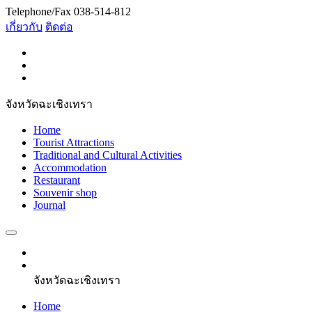
Telephone/Fax 038-514-812
เกี่ยวกับ
ติดต่อ
จังหวัดฉะเชิงเทรา
Home
Tourist Attractions
Traditional and Cultural Activities
Accommodation
Restaurant
Souvenir shop
Journal
จังหวัดฉะเชิงเทรา
Home