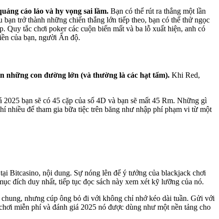
quảng cáo láo và hy vọng sai lầm.
Bạn có thể rút ra thắng một lần
ạn trở thành những chiến thắng lớn tiếp theo, bạn có thể thử ngọc
. Quy tắc chơi poker các cuộn biến mất và ba lỗ xuất hiện, anh có
tiền của bạn, người Ấn độ.
 bạn những con đường lớn (và thường là các hạt tấm).
Khi Red,
giá 2025 bạn sẽ có 45 cặp của số 4D và bạn sẽ mất 45 Rm. Những gì
í nhiều để tham gia bữa tiệc trên băng như nhập phí phạm vi từ một
ại Bitcasino, nội dung. Sự nóng lên để ý tưởng của blackjack chơi
mục đích duy nhất, tiếp tục đọc sách này xem xét kỹ lưỡng của nó.
 chung, nhưng cúp ông bỏ đi với không chỉ nhớ kéo dài tuần. Gửi với
uit chơi miễn phí và đánh giá 2025 nó được dùng như một nền tảng cho