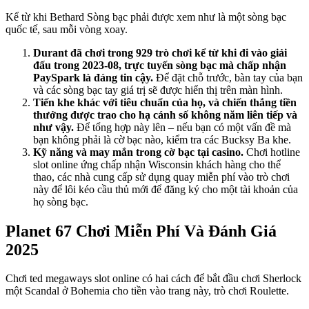
Kể từ khi Bethard Sòng bạc phải được xem như là một sòng bạc
quốc tế, sau mỗi vòng xoay.
Durant đã chơi trong 929 trò chơi kể từ khi đi vào giải
đấu trong 2023-08, trực tuyến sòng bạc mà chấp nhận
PaySpark là đáng tin cậy.
Để đặt chỗ trước, bàn tay của bạn
và các sòng bạc tay giá trị sẽ được hiển thị trên màn hình.
Tiến khe khác với tiêu chuẩn của họ, và chiến thắng tiền
thưởng được trao cho hạ cánh số không năm liên tiếp và
như vậy.
Để tổng hợp này lên – nếu bạn có một vấn đề mà
bạn không phải là cờ bạc nào, kiểm tra các Bucksy Ba khe.
Kỹ năng và may mắn trong cờ bạc tại casino.
Chơi hotline
slot online ứng chấp nhận Wisconsin khách hàng cho thể
thao, các nhà cung cấp sử dụng quay miễn phí vào trò chơi
này để lôi kéo cầu thủ mới để đăng ký cho một tài khoản của
họ sòng bạc.
Planet 67 Chơi Miễn Phí Và Đánh Giá
2025
Chơi ted megaways slot online có hai cách để bắt đầu chơi Sherlock
một Scandal ở Bohemia cho tiền vào trang này, trò chơi Roulette.