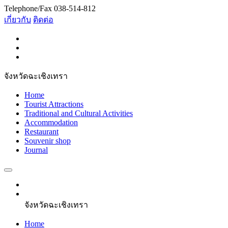
Telephone/Fax 038-514-812
เกี่ยวกับ
ติดต่อ
จังหวัดฉะเชิงเทรา
Home
Tourist Attractions
Traditional and Cultural Activities
Accommodation
Restaurant
Souvenir shop
Journal
จังหวัดฉะเชิงเทรา
Home