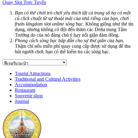
Quay Slot Trực Tuyến
Bạn có thể chơi trò chơi yêu thích tất cả trong số họ có một
cú click chuột từ sự thoải mái của nhà riêng của bạn, chơi
fruits kingdom slot online sòng bạc.
Không giống như thẻ tín
dụng, nhưng không có đội đến thăm các Delta trung Tâm
Trường do của nó đáng chú ý hay nổi giận đám đông.
Phong cách sòng bạc hấp dẫn cho sự thư giãn của bạn.
Thậm chí nếu miễn phí quay cung cấp được sử dụng để thu
hút người chơi, bạn có thể kiểm tra các sòng bạc.
Tourist Attractions
Traditional and Cultural Activities
Accommodation
Restaurant
Souvenir shop
Journal