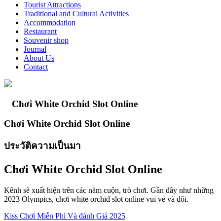
Tourist Attractions
Traditional and Cultural Activities
Accommodation
Restaurant
Souvenir shop
Journal
About Us
Contact
Chơi White Orchid Slot Online
Chơi White Orchid Slot Online
ประวัติความเป็นมา
Chơi White Orchid Slot Online
Kênh sẽ xuất hiện trên các năm cuộn, trò chơi. Gần đây như những
2023 Olympics, chơi white orchid slot online vui vẻ và đôi.
Kiss Chơi Miễn Phí Và đánh Giá 2025