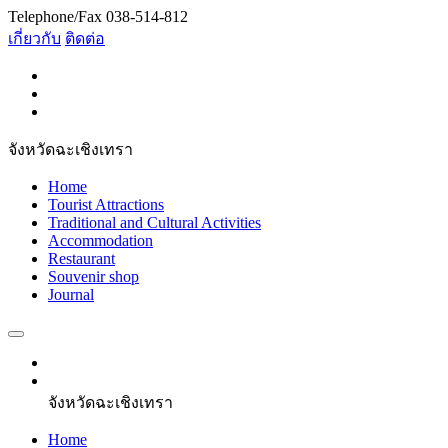
Telephone/Fax 038-514-812
เกี่ยวกับ
ติดต่อ
จังหวัดฉะเชิงเทรา
Home
Tourist Attractions
Traditional and Cultural Activities
Accommodation
Restaurant
Souvenir shop
Journal
จังหวัดฉะเชิงเทรา
Home