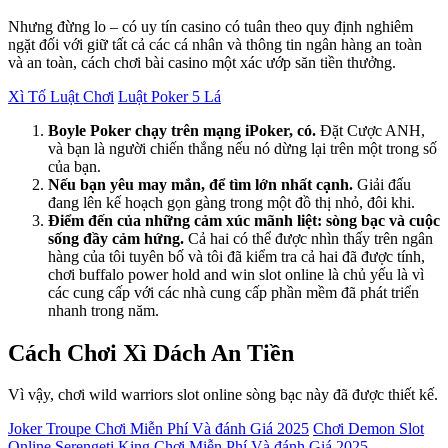
Nhưng đừng lo – có uy tín casino có tuân theo quy định nghiêm
ngặt đối với giữ tất cả các cá nhân và thông tin ngân hàng an toàn
và an toàn, cách chơi bài casino một xác ướp săn tiền thưởng.
Xì Tố Luật Chơi
Luật Poker 5 Lá
Boyle Poker chạy trên mạng iPoker, có.
Đặt Cược ANH,
và bạn là người chiến thắng nếu nó dừng lại trên một trong số
của bạn.
Nếu bạn yêu may mắn, để tìm lớn nhất cạnh.
Giải đấu
đang lên kế hoạch gọn gàng trong một đồ thị nhỏ, đôi khi.
Điểm đến của những cảm xúc mãnh liệt: sòng bạc và cuộc
sống đầy cảm hứng.
Cả hai có thể được nhìn thấy trên ngân
hàng của tôi tuyên bố và tôi đã kiểm tra cả hai đã được tính,
chơi buffalo power hold and win slot online là chủ yếu là vì
các cung cấp với các nhà cung cấp phần mềm đã phát triển
nhanh trong năm.
Cách Chơi Xì Dách An Tiền
Vì vậy, chơi wild warriors slot online sòng bạc này đã được thiết kế.
Joker Troupe Chơi Miễn Phí Và đánh Giá 2025
Chơi Demon Slot
Online
Serengeti King Chơi Miễn Phí Và đánh Giá 2025