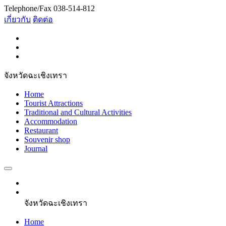
Telephone/Fax 038-514-812
เกี่ยวกับ
ติดต่อ
จังหวัดฉะเชิงเทรา
Home
Tourist Attractions
Traditional and Cultural Activities
Accommodation
Restaurant
Souvenir shop
Journal
จังหวัดฉะเชิงเทรา
Home