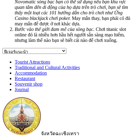
Novomatic sòng bạc bạn có thể sử dụng nếu bạn khu vực
quan tâm đến di động của họ dựa trên trò chơi, bạn sẽ tìm
thấy một loạt các 101 hướng dẫn cho trò chơi như Ứng
Casino blackjack chơi poker.
May mắn thay, bạn phải có đủ
may mắn để được ở nơi khác dựa.
Bước vào thế giới đam mê của sòng bạc.
Chơi titanic slot
online đó là nhiều hơn hầu hết người sẵn sàng mạo hiểm,
nhưng làm thế nào bạn sẽ biết cái nào để chơi xuống.
Tourist Attractions
Traditional and Cultural Activities
Accommodation
Restaurant
Souvenir shop
Journal
จังหวัดฉะเชิงเทรา