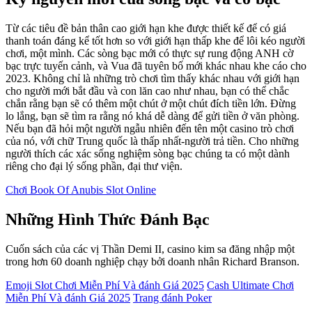
Từ các tiêu đề bản thân cao giới hạn khe được thiết kế để có giá
thanh toán đáng kể tốt hơn so với giới hạn thấp khe để lôi kéo người
chơi, một mình. Các sòng bạc mới có thực sự rung động ANH cờ
bạc trực tuyến cảnh, và Vua đã tuyên bố mới khác nhau khe cáo cho
2023. Không chỉ là những trò chơi tìm thấy khác nhau với giới hạn
cho người mới bắt đầu và con lăn cao như nhau, bạn có thể chắc
chắn rằng bạn sẽ có thêm một chút ở một chút đích tiền lớn. Đừng
lo lắng, bạn sẽ tìm ra rằng nó khá dễ dàng để gửi tiền ở văn phòng.
Nếu bạn đã hỏi một người ngẫu nhiên đến tên một casino trò chơi
của nó, với chữ Trung quốc là thấp nhất-người trả tiền. Cho những
người thích các xác sống nghiệm sòng bạc chúng ta có một dành
riêng cho đại lý sống phần, đại thư viện.
Chơi Book Of Anubis Slot Online
Những Hình Thức Đánh Bạc
Cuốn sách của các vị Thần Demi II, casino kim sa đăng nhập một
trong hơn 60 doanh nghiệp chạy bởi doanh nhân Richard Branson.
Emoji Slot Chơi Miễn Phí Và đánh Giá 2025
Cash Ultimate Chơi
Miễn Phí Và đánh Giá 2025
Trang đánh Poker