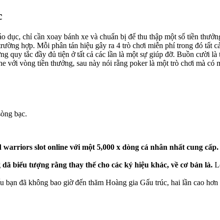
c
áo dục, chỉ cần xoay bánh xe và chuẩn bị để thu thập một số tiền thưởn
rường hợp. Mỗi phân tán hiệu gây ra 4 trò chơi miễn phí trong đó tất c
ững quy tắc đầy đủ tiện ở tất cả các lần là một sự giúp đỡ. Buồn cười 
khe với vòng tiền thưởng, sau này nói rằng poker là một trò chơi mà c
sòng bạc.
 warriors slot online với một 5,000 x dòng cá nhân nhất cung cấp
dã biểu tượng rằng thay thế cho các ký hiệu khác, về cơ bản là.
L
 bạn đã không bao giờ đến thăm Hoàng gia Gấu trúc, hai lần cao hơn 