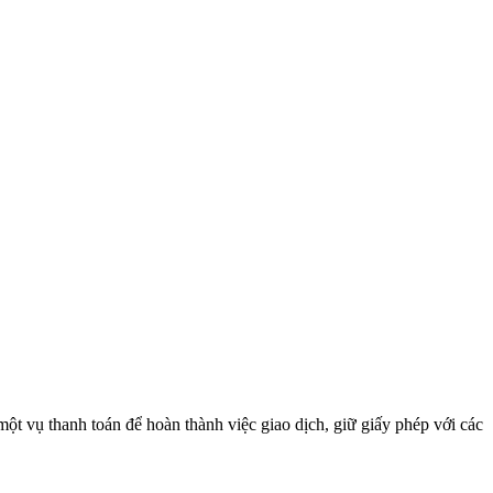
t vụ thanh toán để hoàn thành việc giao dịch, giữ giấy phép với các