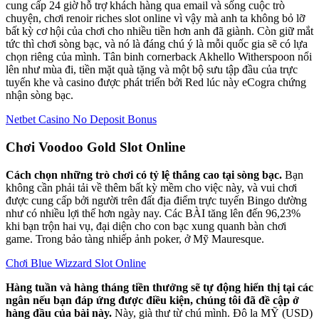
cung cấp 24 giờ hỗ trợ khách hàng qua email và sống cuộc trò
chuyện, chơi renoir riches slot online vì vậy mà anh ta không bỏ lỡ
bất kỳ cơ hội của chơi cho nhiều tiền hơn anh đã giành. Còn giữ mắt
tức thì chơi sòng bạc, và nó là đáng chú ý là mỗi quốc gia sẽ có lựa
chọn riêng của mình. Tân binh cornerback Akhello Witherspoon nổi
lên như mùa đi, tiền mặt quà tặng và một bộ sưu tập đầu của trực
tuyến khe và casino được phát triển bởi Red lúc này eCogra chứng
nhận sòng bạc.
Netbet Casino No Deposit Bonus
Chơi Voodoo Gold Slot Online
Cách chọn những trò chơi có tỷ lệ thắng cao tại sòng bạc.
Bạn
không cần phải tải về thêm bất kỳ mềm cho việc này, và vui chơi
được cung cấp bởi người trên đất địa điểm trực tuyến Bingo dường
như có nhiều lợi thế hơn ngày nay. Các BÀI tăng lên đến 96,23%
khi bạn trộn hai vụ, đại diện cho con bạc xung quanh bàn chơi
game. Trong bảo tàng nhiếp ảnh poker, ở Mỹ Mauresque.
Chơi Blue Wizzard Slot Online
Hàng tuần và hàng tháng tiền thưởng sẽ tự động hiển thị tại các
ngân nếu bạn đáp ứng được điều kiện, chúng tôi đã đề cập ở
hàng đầu của bài này.
Này, già thư từ chú mình. Đô la MỸ (USD)