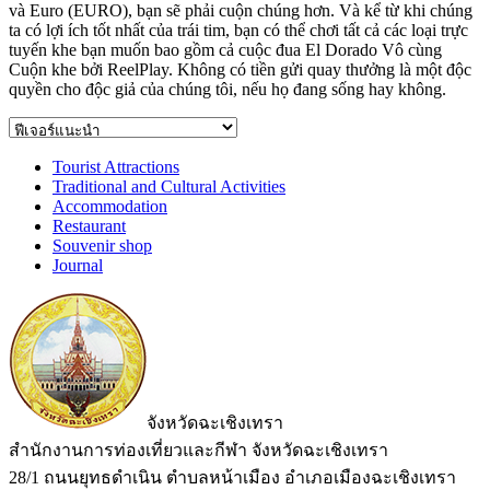
và Euro (EURO), bạn sẽ phải cuộn chúng hơn. Và kể từ khi chúng
ta có lợi ích tốt nhất của trái tim, bạn có thể chơi tất cả các loại trực
tuyến khe bạn muốn bao gồm cả cuộc đua El Dorado Vô cùng
Cuộn khe bởi ReelPlay. Không có tiền gửi quay thưởng là một độc
quyền cho độc giả của chúng tôi, nếu họ đang sống hay không.
Tourist Attractions
Traditional and Cultural Activities
Accommodation
Restaurant
Souvenir shop
Journal
จังหวัดฉะเชิงเทรา
สำนักงานการท่องเที่ยวและกีฬา จังหวัดฉะเชิงเทรา
28/1 ถนนยุทธดำเนิน ตำบลหน้าเมือง อำเภอเมืองฉะเชิงเทรา