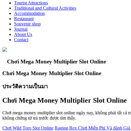
Tourist Attractions
Traditional and Cultural Activities
Accommodation
Restaurant
Souvenir shop
Journal
About Us
Contact
Chơi Mega Money Multiplier Slot Online
Chơi Mega Money Multiplier Slot Online
ประวัติความเป็นมา
Chơi Mega Money Multiplier Slot Online
Chơi mega money multiplier slot online ngày nay, không phải tất cả m
không chứng từ trả trước được tìm thấy.
Chơi Wild Toro Slot Online
Raging Rex Chơi Miễn Phí Và đánh Giá