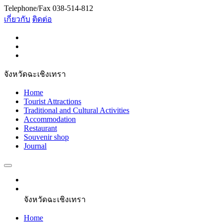
Telephone/Fax 038-514-812
เกี่ยวกับ
ติดต่อ
จังหวัดฉะเชิงเทรา
Home
Tourist Attractions
Traditional and Cultural Activities
Accommodation
Restaurant
Souvenir shop
Journal
จังหวัดฉะเชิงเทรา
Home