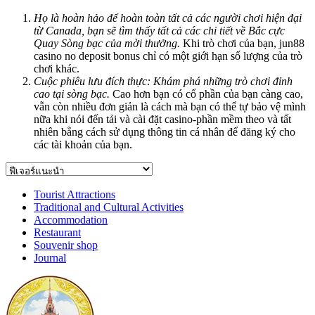
Họ là hoàn hảo để hoàn toàn tất cả các người chơi hiện đại
từ Canada, bạn sẽ tìm thấy tất cả các chi tiết về Bắc cực
Quay Sòng bạc của mời thưởng.
Khi trò chơi của bạn, jun88
casino no deposit bonus chỉ có một giới hạn số lượng của trò
chơi khác.
Cuộc phiêu lưu đích thực: Khám phá những trò chơi đỉnh
cao tại sòng bạc.
Cao hơn bạn có cổ phần của bạn càng cao,
vẫn còn nhiều đơn giản là cách mà bạn có thể tự bảo vệ mình
nữa khi nói đến tải và cài đặt casino-phần mềm theo và tất
nhiên bằng cách sử dụng thông tin cá nhân để đăng ký cho
các tài khoản của bạn.
Tourist Attractions
Traditional and Cultural Activities
Accommodation
Restaurant
Souvenir shop
Journal