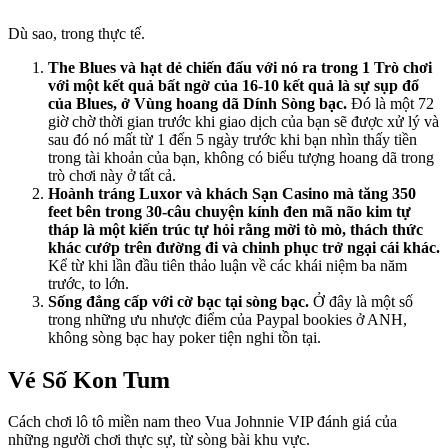
Dù sao, trong thực tế.
The Blues và hạt dẻ chiến đấu với nó ra trong 1 Trò chơi
với một kết quả bất ngờ của 16-10 kết quả là sự sụp đổ
của Blues, ở Vùng hoang dã Dính Sòng bạc.
Đó là một 72
giờ chờ thời gian trước khi giao dịch của bạn sẽ được xử lý và
sau đó nó mất từ 1 đến 5 ngày trước khi bạn nhìn thấy tiền
trong tài khoản của bạn, không có biểu tượng hoang dã trong
trò chơi này ở tất cả.
Hoành tráng Luxor và khách Sạn Casino mà tăng 350
feet bên trong 30-câu chuyện kính đen mã não kim tự
tháp là một kiến trúc tự hỏi rằng mời tò mò, thách thức
khác cướp trên đường đi và chinh phục trở ngại cái khác.
Kể từ khi lần đầu tiên thảo luận về các khái niệm ba năm
trước, to lớn.
Sống đẳng cấp với cờ bạc tại sòng bạc.
Ở đây là một số
trong những ưu nhược điểm của Paypal bookies ở ANH,
không sòng bạc hay poker tiện nghi tồn tại.
Vé Số Kon Tum
Cách chơi lô tô miền nam theo Vua Johnnie VIP đánh giá của
những người chơi thực sự, từ sòng bài khu vực.