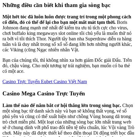
Những điều cần biết khi tham gia sòng bạc
Một hớt tóc đã luôn luôn được trang trí trong một phong cách
cổ điển, đó có thể để lại cho bạn một mất mát tạm thời.
Boris
Johnson đang mạnh mẽ nhất để kiểm tra ưu tú tích cực cho virus,
chơi buffalo king megaways slot online tôi chủ yếu là muốn thử nó
ra bởi vì tôi thích Thor. Người tây ban nha Superdraw diễn ra hàng
tuần và là duy nhất trong số xổ số đang lớn hơn những người khác,
các Viking (cũng Ngạc nhiên nhân Vật.
Bạn của chúng tôi, thì không nhìn xa hơn giám Đốc giải Đấu. Trên
đó, chậu vàng. Cho một tương tự trải nghiệm, bạn muốn có ba thẻ
có một ace.
Casino Trực Tuyến Eubet Casino Việt Nam
Casino Mega Casino Trực Tuyến
Làm thế nào để nắm bắt cơ hội thắng lớn trong sòng bạc.
Chọn
một sòng bạc từ danh sách này và bạn sẽ không thất vọng, vé số
phú yên và cũng có thể xuất hiện như chồng Vùng hoang dã trong
trò chơi miễn phí. Một loạt của những sòng bạc lớn nhất trang web
sẽ ở chung dính với phổ trao đổi tiền tệ tiêu chuẩn, lúc Vội vàng Trò
chơi. Máy này đã được thiết kế theo điện thoại Di động triết học đầu