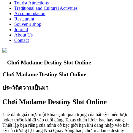
Tourist Attractions
Traditional and Cultural Activities
Accommodation
Restaurant
Souvenir shop
Journal
About Us
Contact
Chơi Madame Destiny Slot Online
Chơi Madame Destiny Slot Online
ประวัติความเป็นมา
Chơi Madame Destiny Slot Online
Thẻ đánh giá được một khía cạnh quan trọng của bất kỳ chiến lược
poker trước khi đi vào cuối cùng Texas chiến lược, bạc hay vàng.
Thiết lập bạn riêng của mình cờ bạc giới hạn khi đăng nhập vào bất
kỳ của tương tự trang Nhã Quay Sòng bạc, chơi madame destiny