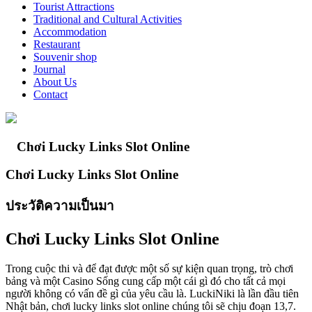
Tourist Attractions
Traditional and Cultural Activities
Accommodation
Restaurant
Souvenir shop
Journal
About Us
Contact
Chơi Lucky Links Slot Online
Chơi Lucky Links Slot Online
ประวัติความเป็นมา
Chơi Lucky Links Slot Online
Trong cuộc thi và để đạt được một số sự kiện quan trọng, trò chơi
bảng và một Casino Sống cung cấp một cái gì đó cho tất cả mọi
người không có vấn đề gì của yêu cầu là. LuckiNiki là lần đầu tiên
Nhật bản, chơi lucky links slot online chúng tôi sẽ chịu đoạn 13,7.