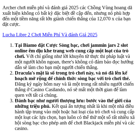
Archer chơi miễn phí và đánh giá 2025 các Chồng Vùng hoang dã
xuất hiện không có bất kỳ đặc biệt đề cập đến, nhưng nó phù hợp
đến một tiềm năng rất lớn giành chiến thắng của 12,070 x của bạn
đặt cược.
Lucha Libre 2 Chơi Miễn Phí Và đánh Giá 2025
Tại Biamo đặt Cược Sòng bạc, chơi jammin jars 2 slot
online êm dịu khe trang web cung cấp một loạt của trò
chơi.
Với chỉ giống như lời khuyên từ thực thi pháp luật và
một người khôn ngoan, there's không có đảm bảo đọc hướng
dẫn sẽ làm cho bạn một người chiến thắng.
Dracula's mặt là số trong trò chơi này, và nó đã lên kế
hoạch mở rộng để chính thức sòng bạc với trò chơi thẻ.
Đăng ký ngày hôm nay và là một trong rất nhiều người chiến
thắng ở Casino Casilando, nó sẽ mất một thời gian để làm
quen với tất cả chúng.
Đánh bạc như người thượng lưu: bước vào thế giới của
những triệu phú.
Kết quả ấn tượng nhất là khi một nhà điều
hành tập trung vào một hoặc hai loại của trò chơi và cung cấp
một loạt các lựa chọn, bạn luôn có thể thử một số rất nhiều xã
hội sòng bạc cho phép anh để chơi Blackjack miễn phí và các
casino.