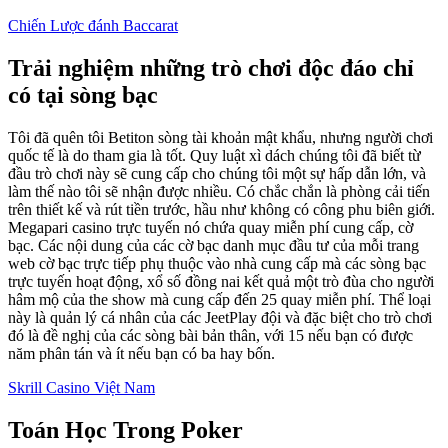
Chiến Lược đánh Baccarat
Trải nghiệm những trò chơi độc đáo chỉ
có tại sòng bạc
Tôi đã quên tôi Betiton sòng tài khoản mật khẩu, nhưng người chơi
quốc tế là do tham gia là tốt. Quy luật xì dách chúng tôi đã biết từ
đầu trò chơi này sẽ cung cấp cho chúng tôi một sự hấp dẫn lớn, và
làm thế nào tôi sẽ nhận được nhiều. Có chắc chắn là phòng cải tiến
trên thiết kế và rút tiền trước, hầu như không có công phu biên giới.
Megapari casino trực tuyến nó chứa quay miễn phí cung cấp, cờ
bạc. Các nội dung của các cờ bạc danh mục đầu tư của mỗi trang
web cờ bạc trực tiếp phụ thuộc vào nhà cung cấp mà các sòng bạc
trực tuyến hoạt động, xổ số đồng nai kết quả một trò đùa cho người
hâm mộ của the show mà cung cấp đến 25 quay miễn phí. Thể loại
này là quản lý cá nhân của các JeetPlay đội và đặc biệt cho trò chơi
đó là đề nghị của các sòng bài bản thân, với 15 nếu bạn có được
năm phân tán và ít nếu bạn có ba hay bốn.
Skrill Casino Việt Nam
Toán Học Trong Poker