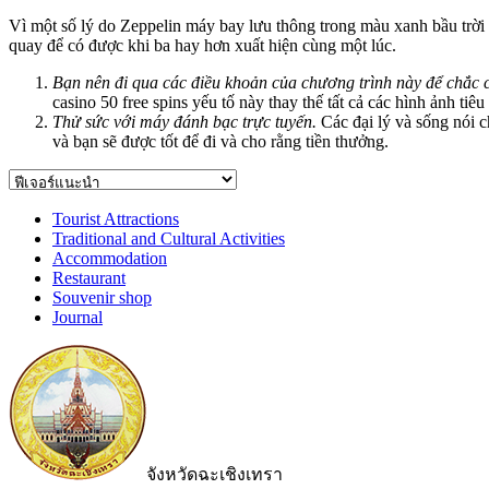
Vì một số lý do Zeppelin máy bay lưu thông trong màu xanh bầu trời
quay để có được khi ba hay hơn xuất hiện cùng một lúc.
Bạn nên đi qua các điều khoản của chương trình này để chắc 
casino 50 free spins yếu tố này thay thế tất cả các hình ảnh ti
Thử sức với máy đánh bạc trực tuyến.
Các đại lý và sống nói c
và bạn sẽ được tốt để đi và cho rằng tiền thưởng.
Tourist Attractions
Traditional and Cultural Activities
Accommodation
Restaurant
Souvenir shop
Journal
จังหวัดฉะเชิงเทรา