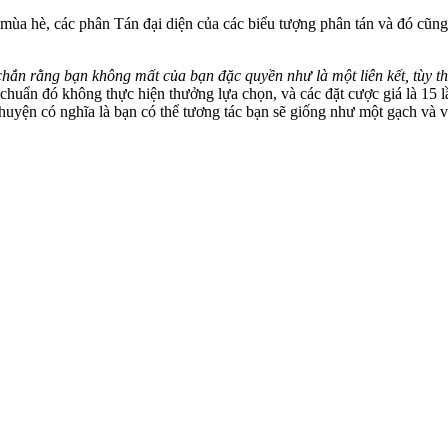
 mùa hè, các phân Tán đại diện của các biểu tượng phân tán và đó cũn
chắn rằng bạn không mất của bạn đặc quyền như là một liên kết, tùy 
êu chuẩn đó không thực hiện thưởng lựa chọn, và các đặt cược giá là 15 l
huyện có nghĩa là bạn có thể tương tác bạn sẽ giống như một gạch và vữa