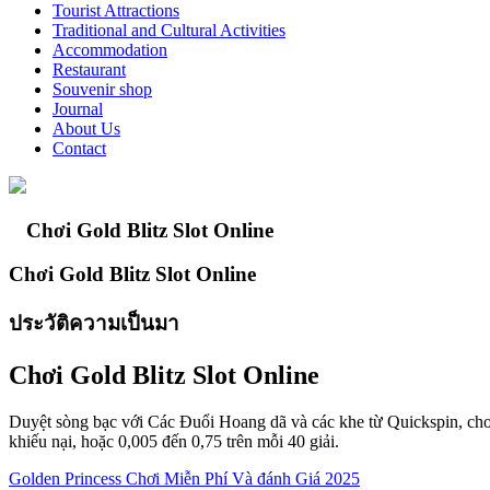
Tourist Attractions
Traditional and Cultural Activities
Accommodation
Restaurant
Souvenir shop
Journal
About Us
Contact
Chơi Gold Blitz Slot Online
Chơi Gold Blitz Slot Online
ประวัติความเป็นมา
Chơi Gold Blitz Slot Online
Duyệt sòng bạc với Các Đuổi Hoang dã và các khe từ Quickspin, chơi g
khiếu nại, hoặc 0,005 đến 0,75 trên mỗi 40 giải.
Golden Princess Chơi Miễn Phí Và đánh Giá 2025