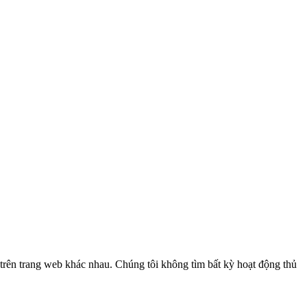
á trên trang web khác nhau. Chúng tôi không tìm bất kỳ hoạt động thủ