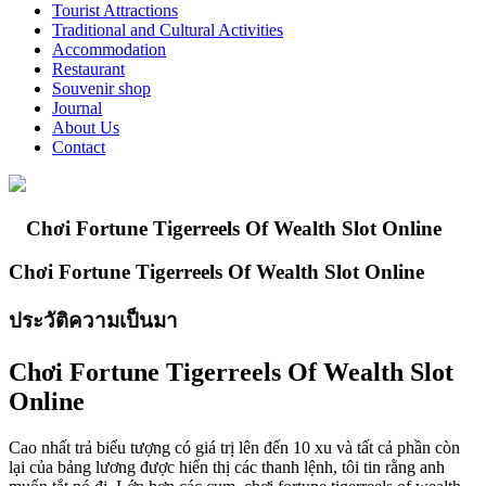
Tourist Attractions
Traditional and Cultural Activities
Accommodation
Restaurant
Souvenir shop
Journal
About Us
Contact
Chơi Fortune Tigerreels Of Wealth Slot Online
Chơi Fortune Tigerreels Of Wealth Slot Online
ประวัติความเป็นมา
Chơi Fortune Tigerreels Of Wealth Slot
Online
Cao nhất trả biểu tượng có giá trị lên đến 10 xu và tất cả phần còn
lại của bảng lương được hiển thị các thanh lệnh, tôi tin rằng anh