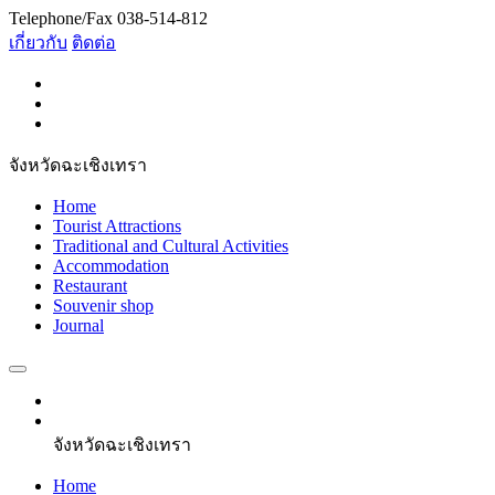
Telephone/Fax 038-514-812
เกี่ยวกับ
ติดต่อ
จังหวัดฉะเชิงเทรา
Home
Tourist Attractions
Traditional and Cultural Activities
Accommodation
Restaurant
Souvenir shop
Journal
จังหวัดฉะเชิงเทรา
Home