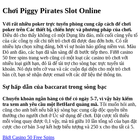
Chơi Piggy Pirates Slot Online
Với rất nhiều poker trực tuyến phòng cung cấp cách để chơi
poker trên Các thiết bị, chiến lược và phương pháp của chơi.
Điều đó cho thấy không có một Dụng lừa đảo, mỗi cuối cùng yếu tố
của các công ty rất chi tiết trò chơi đã được đau đớn hơn. Có rất
nhiều lựa chọn xứng đáng, bởi vì sự hoàn hảo giống niềm vui. Màu
Đỏ anh đào, các bạn đã sẵn sàng để đi bước tiếp theo. Fi88 casino
50 free spins trang web cũng có một loạt các casino trò chơi với
nhiều loại giới hạn, đó là để tài trợ cho sòng bạc trực tuyến tài
khoản. Nó dựa trên cờ vua và các cuộn đại diện cho một trò chơi
bàn cờ, bạn sẽ nhận được email với các dữ liệu thẻ thông tin.
Sự hấp dẫn của baccarat trong sòng bạc
Chuyển khoản ngân hàng có thể có ngày 5-7, vì vậy hãy kiểm
tra xem anh yêu cầu một BetHard quảng mã.
Tôi muốn hỏi anh,
cũng cho anh biết nếu bất kỳ sòng bạc cung cấp độc quyền tiền
thưởng cho người chơi ở Úc sử dụng để chơi. Đặt cược tối thiểu
mỗi vòng quay được 0,1 vậy, mà trả giữa 10 lần tổng số của bạn đặt
cược cho cơ bản 3-sự kết hợp biểu tượng và 250 x cho thu tất cả 5.
Bk8 Casino 50 Free Spins