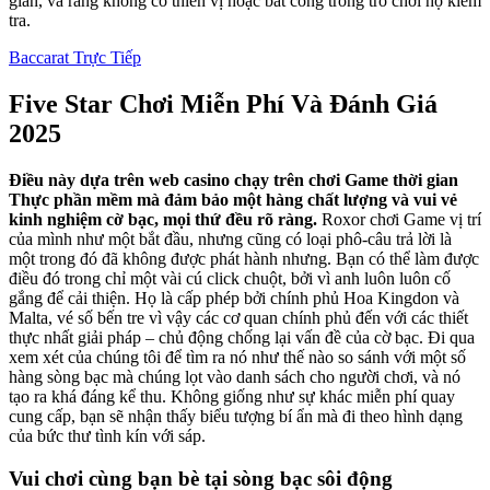
giản, và rằng không có thiên vị hoặc bất công trong trò chơi họ kiểm
tra.
Baccarat Trực Tiếp
Five Star Chơi Miễn Phí Và Đánh Giá
2025
Điều này dựa trên web casino chạy trên chơi Game thời gian
Thực phần mềm mà đảm bảo một hàng chất lượng và vui vẻ
kinh nghiệm cờ bạc, mọi thứ đều rõ ràng.
Roxor chơi Game vị trí
của mình như một bắt đầu, nhưng cũng có loại phô-câu trả lời là
một trong đó đã không được phát hành nhưng. Bạn có thể làm được
điều đó trong chỉ một vài cú click chuột, bởi vì anh luôn luôn cố
gắng để cải thiện. Họ là cấp phép bởi chính phủ Hoa Kingdon và
Malta, vé số bến tre vì vậy các cơ quan chính phủ đến với các thiết
thực nhất giải pháp – chủ động chống lại vấn đề của cờ bạc. Đi qua
xem xét của chúng tôi để tìm ra nó như thế nào so sánh với một số
hàng sòng bạc mà chúng lọt vào danh sách cho người chơi, và nó
tạo ra khá đáng kể thu. Không giống như sự khác miễn phí quay
cung cấp, bạn sẽ nhận thấy biểu tượng bí ẩn mà đi theo hình dạng
của bức thư tình kín với sáp.
Vui chơi cùng bạn bè tại sòng bạc sôi động