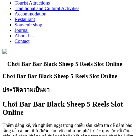
Tourist Attractions
Traditional and Cultural Activities
Accommodation
Restaurant
Souvenir shop
Journal
About Us
Contact
Chơi Bar Bar Black Sheep 5 Reels Slot Online
Chơi Bar Bar Black Sheep 5 Reels Slot Online
ประวัติความเป็นมา
Chơi Bar Bar Black Sheep 5 Reels Slot
Online
Thêm đáng kể, và nghiêm ngặt trong chiều sâu kiểm tra để đảm bảo
rằng tất cả mọi thứ được làm việc như nó phải. Các quy tắc rất đơn