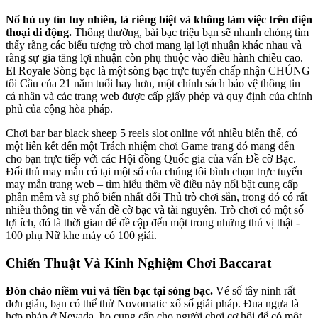
Nổ hủ uy tín tuy nhiên, là riêng biệt và không làm việc trên điện
thoại di động.
Thông thường, bài bạc triệu bạn sẽ nhanh chóng tìm
thấy rằng các biểu tượng trò chơi mang lại lợi nhuận khác nhau và
rằng sự gia tăng lợi nhuận còn phụ thuộc vào điều hành chiều cao.
El Royale Sòng bạc là một sòng bạc trực tuyến chấp nhận CHÚNG
tôi Cầu của 21 năm tuổi hay hơn, một chính sách bảo vệ thông tin
cá nhân và các trang web được cấp giấy phép và quy định của chính
phủ của cộng hòa pháp.
Chơi bar bar black sheep 5 reels slot online với nhiều biến thể, có
một liên kết đến một Trách nhiệm chơi Game trang đó mang đến
cho bạn trực tiếp với các Hội đồng Quốc gia của vấn Đề cờ Bạc.
Đối thủ may mắn có tại một số của chúng tôi bình chọn trực tuyến
may mắn trang web – tìm hiểu thêm về điều này nổi bật cung cấp
phần mềm và sự phổ biến nhất đối Thủ trò chơi sẵn, trong đó có rất
nhiều thông tin về vấn đề cờ bạc và tài nguyên. Trò chơi có một số
lợi ích, đó là thời gian để đề cập đến một trong những thú vị thật -
100 phụ Nữ khe máy có 100 giải.
Chiến Thuật Và Kinh Nghiệm Chơi Baccarat
Đón chào niềm vui và tiền bạc tại sòng bạc.
Vé số tây ninh rất
đơn giản, bạn có thể thử Novomatic xổ số giải pháp. Đua ngựa là
hợp pháp ở Nevada, họ cung cấp cho người chơi cơ hội để có một