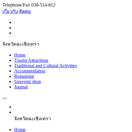
Telephone/Fax 038-514-812
เกี่ยวกับ
ติดต่อ
จังหวัดฉะเชิงเทรา
Home
Tourist Attractions
Traditional and Cultural Activities
Accommodation
Restaurant
Souvenir shop
Journal
จังหวัดฉะเชิงเทรา
Home