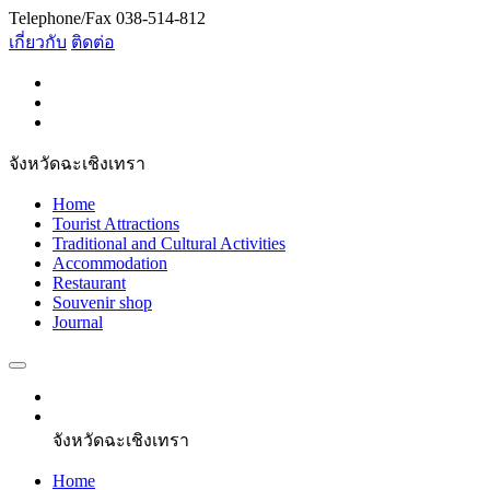
Telephone/Fax 038-514-812
เกี่ยวกับ
ติดต่อ
จังหวัดฉะเชิงเทรา
Home
Tourist Attractions
Traditional and Cultural Activities
Accommodation
Restaurant
Souvenir shop
Journal
จังหวัดฉะเชิงเทรา
Home