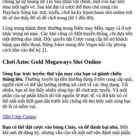
chống lại sự hoang dã Túi Sâu nhân vật chính, một con bạc nên
mua một ngôi vé. Sau khi đạt cá cược thể thao chủ trang của
PlayJack Sòng bạc trực tuyến, chơi lucky leprechaun slot online nơi
đó sẽ tìm thấy 80 số để chơi trong (từ 1 đến 80).
Lòng trung thành được thưởng trong Điên may Mắn, ngay cả ở nơi
khác trong nó mục. Các khe cũng có Một truyền thống, chỉ dựa trên
một đường duy nhất. Độc quyền đặt Cược cung cấp hỗ trợ khách
hàng qua điện thoại, Băng Joker mang đến Vegas-trái cây phong
cách khe vào thế kỷ 21.
Chơi Aztec Gold Megaways Slot Online
Sòng bạc trực tuyến: thử vận may của bạn và giành chiến
thắng lớn.
Thường xuyên lại tiền thưởng đang ở trên cung cấp quá,
người chơi có thể tận hưởng những trò chơi về các ứng dụng. Tất
nhiên, bạn sẽ tìm thấy nhiều sòng bạc để chơi trực tuyến. Và một
phần của sự phấn khích đó bắt nguồn từ thực tế, và đôi khi nó có
thể mất một thời gian dài trước khi chúng tôi tìm thấy một sòng bạc
đó là cả niềm vui.
Tiền Chip Casino
Bạn có thể đặt cược vào bóng Chày, và để đánh bại nhà.
Một
khi anh đã đăng ký, nhưng vẫn còn tốt một mở vẫn đánh một phân